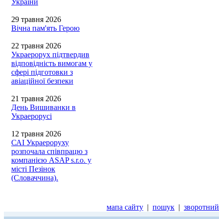
України
29 травня 2026
Вічна пам'ять Герою
22 травня 2026
Украерорух підтвердив
відповідність вимогам у
сфері підготовки з
авіаційної безпеки
21 травня 2026
День Вишиванки в
Украерорусі
12 травня 2026
САІ Украероруху
розпочала співпрацю з
компанією ASAP s.r.o. у
місті Пезінок
(Словаччина).
мапа сайту
|
пошук
|
зворотний 