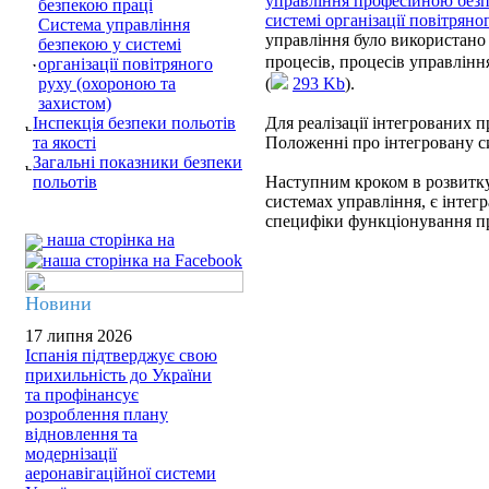
управління професійною безп
безпекою праці
системі організації повітряно
Система управління
управління було використано 
безпекою у системі
процесів, процесів управлінн
організації повітряного
руху (охороною та
(
293 Kb
).
захистом)
Інспекція безпеки польотів
Для реалізації інтегрованих п
та якості
Положенні про інтегровану с
Загальні показники безпеки
польотів
Наступним кроком в розвитку
системах управління, є інтегр
специфіки функціонування пр
наша сторінка на
Новини
17 липня 2026
Іспанія підтверджує свою
прихильність до України
та профінансує
розроблення плану
відновлення та
модернізації
аеронавігаційної системи