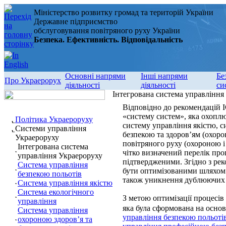
Міністерство розвитку громад та територій України
Державне підприємство
обслуговування повітряного руху України
Безпека. Ефективність. Відповідальність
Основні напрями
Інші напрями
Бе
Про Украерорух
діяльності
діяльності
си
Інтегрована система управління
Відповідно до рекомендацій 
«систему систем», яка охоплю
Політика Украероруху
систему управління якістю, 
Системи управління
безпекою та здоров’ям (охоро
Украероруху
повітряного руху (охороною і
Інтегрована система
чітко визначений перелік про
управління Украероруху
підтвердженими. Згідно з ре
Система управління
бути оптимізованими шляхом ї
безпекою польотів
також уникнення дублюючих 
Система управління якістю
Система екологічного
З метою оптимізації процесів
управління
яка була сформована на основ
Система управління
управління безпекою польоті
охороною здоров’я та