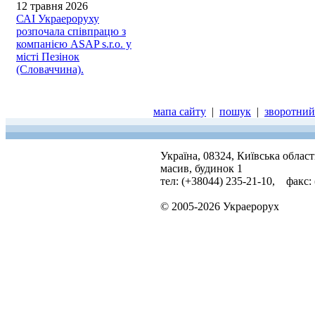
12 травня 2026
САІ Украероруху
розпочала співпрацю з
компанією ASAP s.r.o. у
місті Пезінок
(Словаччина).
мапа сайту
|
пошук
|
зворотний 
Україна, 08324, Київська облас
масив, будинок 1
тел: (+38044) 235-21-10, факс:
© 2005-2026 Украерорух