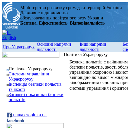
Міністерство розвитку громад та територій України
Державне підприємство
обслуговування повітряного руху України
Безпека. Ефективність. Відповідальність
Основні напрями
Інші напрями
Бе
Про Украерорух
діяльності
діяльності
си
Політика Украероруху
Безпека польотів є найвищим 
безпеки польотів, якості обсл
Політика Украероруху
управління охороною і захист
Системи управління
відповідно до вимог міжнарод
Украероруху
відображенням основних прин
Інспекція безпеки польотів
системи управління і орієнто
та якості
Загальні показники безпеки
польотів
наша сторінка на