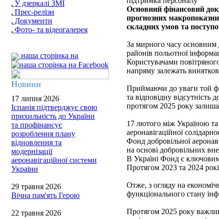
підтримка персоналу
У дзеркалі ЗМІ
Основний фінансовий док
Прес-релізи
прогнозних макропоказник
Документи
складних умов та поступо
Фото- та відеогалерея
За мирного часу основним 
районів польотної інформац
наша сторінка на
Користувачами повітряного 
напряму залежать винятково
Новини
Приймаючи до уваги той фа
та відповідну відсутність 
17 липня 2026
протягом 2025 року залиша
Іспанія підтверджує свою
прихильність до України
17 лютого між Україною та
та профінансує
аеронавігаційної солідарно
розроблення плану
Фонд добровільної аеронав
відновлення та
на основі добровільних вне
модернізації
В Україні Фонд є ключовим
аеронавігаційної системи
Протягом 2023 та 2024 рокі
України
Отже, з огляду на економіч
29 травня 2026
функціонального стану інфр
Вічна пам'ять Герою
Протягом 2025 року важлив
22 травня 2026