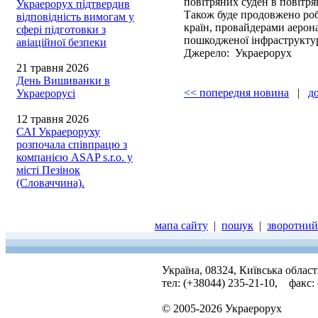
повітряних суден в повітря
Украерорух підтвердив
Також буде продовжено роб
відповідність вимогам у
країн, провайдерами аерон
сфері підготовки з
пошкодженої інфраструкту
авіаційної безпеки
Джерело: Украерорух
21 травня 2026
День Вишиванки в
<< попередня новина
|
д
Украерорусі
12 травня 2026
САІ Украероруху
розпочала співпрацю з
компанією ASAP s.r.o. у
місті Пезінок
(Словаччина).
мапа сайту
|
пошук
|
зворотний 
Україна, 08324, Київська облас
тел: (+38044) 235-21-10, факс:
© 2005-2026 Украерорух