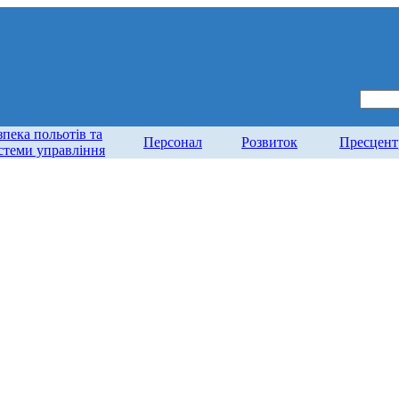
зпека польотів та
Персонал
Розвиток
Пресцент
стеми управління