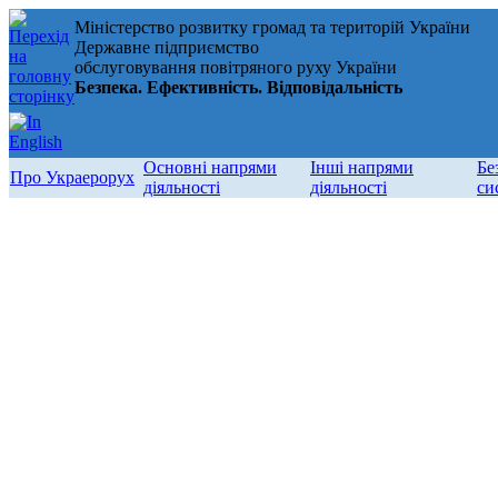
Міністерство розвитку громад та територій України
Державне підприємство
обслуговування повітряного руху України
Безпека. Ефективність. Відповідальність
Основні напрями
Інші напрями
Бе
Про Украерорух
діяльності
діяльності
си