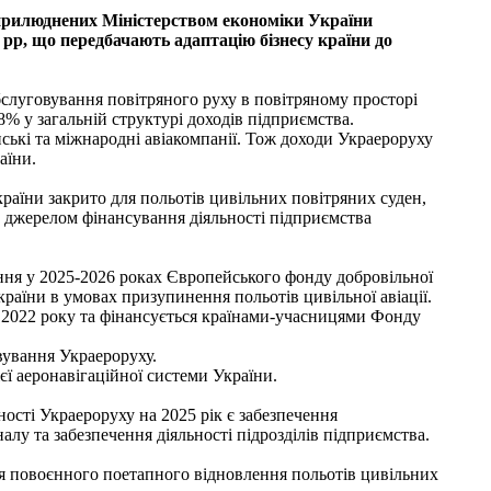
прилюднених Міністерством економіки України
 рр, що передбачають адаптацію бізнесу країни до
бслуговування повітряного руху в повітряному просторі
8% у загальній структурі доходів підприємства.
нські та міжнародні авіакомпанії. Тож доходи Украероруху
аїни.
раїни закрито для польотів цивільних повітряних суден,
им джерелом фінансування діяльності підприємства
ня у 2025-2026 роках Європейського фонду добровільної
країни в умовах призупинення польотів цивільної авіації.
 2022 року та фінансується країнами-учасницями Фонду
вування Украероруху.
ї аеронавігаційної системи України.
ості Украероруху на 2025 рік є забезпечення
лу та забезпечення діяльності підрозділів підприємства.
я повоєнного поетапного відновлення польотів цивільних