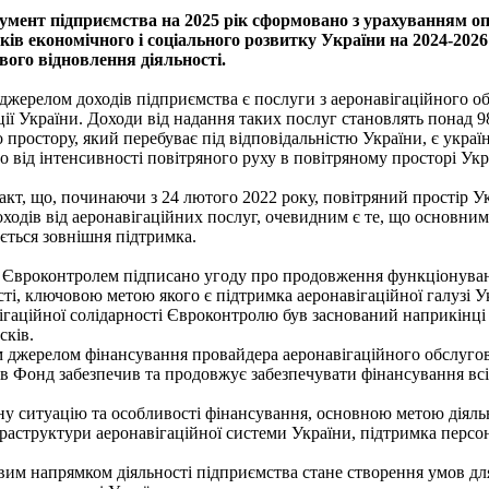
умент підприємства на 2025 рік сформовано з урахуванням о
ів економічного і соціального розвитку України на 2024-2026
вого відновлення діяльності.
джерелом доходів підприємства є послуги з аеронавігаційного о
ії України. Доходи від надання таких послуг становлять понад 9
простору, який перебуває під відповідальністю України, є украї
 від інтенсивності повітряного руху в повітряному просторі Укр
кт, що, починаючи з 24 лютого 2022 року, повітряний простір Ук
доходів від аеронавігаційних послуг, очевидним є те, що основн
ється зовнішня підтримка.
 Євроконтролем підписано угоду про продовження функціонуван
сті, ключовою метою якого є підтримка аеронавігаційної галузі У
ігаційної солідарності Євроконтролю був заснований наприкінці
сків.
 джерелом фінансування провайдера аеронавігаційного обслуго
в Фонд забезпечив та продовжує забезпечувати фінансування всіє
ну ситуацію та особливості фінансування, основною метою діяльн
аструктури аеронавігаційної системи України, підтримка персона
им напрямком діяльності підприємства стане створення умов дл