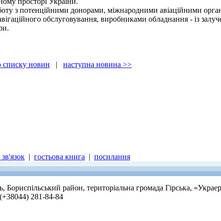
ному просторі України.
оту з потенційними донорами, міжнародними авіаційними орган
авігаційного обслуговування, виробниками обладнання - із залу
ри.
о списку новин
|
наступна новина >>
зв'язок
|
гостьова книга
|
посилання
ть, Бориспільський район, територіальна громада Гірська, «Украе
 (+38044) 281-84-84