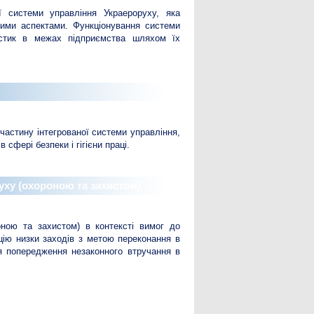
ї системи управління Украероруху, яка
чними аспектами. Функціонування системи
ристик в межах підприємства шляхом їх
астину інтегрованої системи управління,
сфері безпеки і гігієни праці.
руху (охороною та захистом)
оною та захистом) в контексті вимог до
цію низки заходів з метою переконання в
я попередження незаконного втручання в