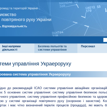
громад та територій України
риємство
 повітряного руху України
. Відповідальність
Інші напрями
Безпека польотів та
Персонал
діяльності
системи управління
теми управління Украероруху
грована система управління Украероруху
ідно до рекомендацій ІСАО системи управління авіаційних організац
є 5 основних систем управління: систему управління безпекою польот
ічного управління, систему управління професійною безпекою та здоров
ою у системі організації повітряного руху (охороною і захистом). К
ртах і має чітко визначений перелік процесів (процедур), які мають