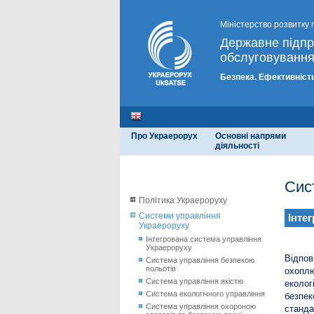
Міністерство розвитку 
Державне підп
обслуговування
Безпека. Ефективність
Про Украерорух
Основні напрями
діяльності
Сис
Політика Украероруху
Системи управління
Інте
Украероруху
Інтегрована система управління
Украероруху
Відпов
Система управління безпекою
польотів
охоплю
Система управління якістю
еколог
Система екологічного управління
безпек
Система управління охороною
станда