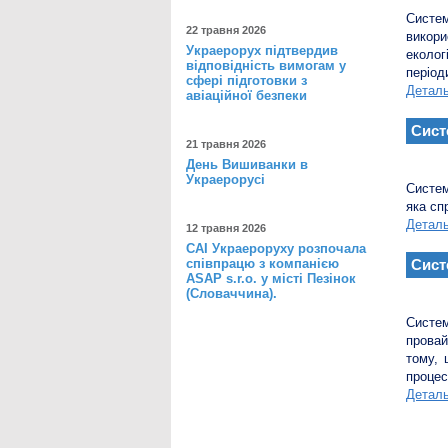
Систе
22 травня 2026
викори
Украерорух підтвердив
еколо
відповідність вимогам у
періоди
сфері підготовки з
Детал
авіаційної безпеки
Сист
21 травня 2026
День Вишиванки в
Украерорусі
Систем
яка сп
Детал
12 травня 2026
САІ Украероруху розпочала
співпрацю з компанією
Сист
ASAP s.r.o. у місті Пезінок
(Словаччина).
Систем
провай
тому, 
процес
Детал