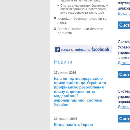
здоров’я та безпекою праці
підтве
Система управління безпекою у
шляхом
системі організації повітряного
руху (охороною та захистом)
Детал
Інспекція безпеки польотів та
якості
Сист
Загальні показники безпеки
польотів
Систем
Украер
наша сторінка на
управл
знижен
Новини
Детал
17 липня 2026
Сист
Іспанія підтверджує свою
прихильність до України та
профінансує розроблення
Систе
плану відновлення та
модернізації
управ
аеронавігаційної системи
аерона
України
Детал
Сист
29 травня 2026
Вічна пам'ять Герою