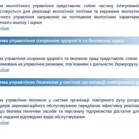
ма екологічного управління представляє собою частину інтегровано
стовується для реалізації екологічної політики та керування екологі
гічного управління направлено на поліпшення екологічних характе
чного аналізу і оцінки.
ьніше
ема управління охороною здоров’я та безпекою праці
а управління охороною здоров’я та безпекою праці представляє собою ч
рямована на управління ризиками, пов’язаними з діяльністю Украероруху в 
ьніше
ема управління безпекою у системі організації повітряного 
а управління безпекою у системі організації повітряного руху (охор
дерів аеронавігаційного обслуговування передбачає ефективну реаліза
що безпека технічних засобів та персоналу підприємства достатня дл
и надання відповідних видів обслуговування.
ьніше