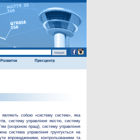
Розвиток
Пресцентр
ій являють собою «систему систем», яка
ів, систему управління якістю, систему
’ям (охороною праці), систему управління
ожна система управління грунтується на
 бути впровадженими, контрольованими та