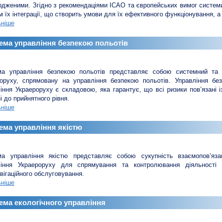
рдженими. Згідно з рекомендаціями ІСАО та європейських вимог систем
 їх інтеграції, що створить умови для їх ефективного функціонування, 
ьніше
ема управління безпекою польотів
а управління безпекою польотів представляє собою системний та чі
оруху, спрямовану на управління безпекою польотів. Управління без
іння Украероруху є складовою, яка гарантує, що всі ризики пов’язані із
і до прийнятного рівня.
ьніше
ема управління якістю
ма управління якістю представляє собою сукупність взаємопов’яза
ління Украероруху для спрямування та контролювання діяльності 
вігаційного обслуговування.
ьніше
ема екологічного управління