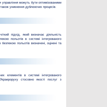
и управління можуть бути оптимізованими
а також уникнення дублюючих процесів.
ткий підхід, який визначає діяльність
пекою польотів в системі інтегрованого
 безпекою польотів визначені, оцінені та
них елементів в системі інтегрованого
Украероруху стосовно якості послуг з