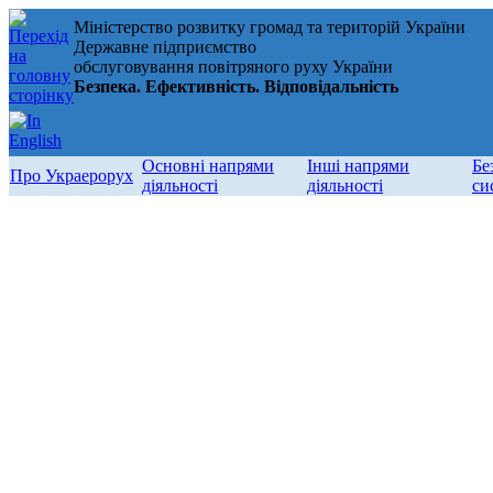
Міністерство розвитку громад та територій України
Державне підприємство
обслуговування повітряного руху України
Безпека. Ефективність. Відповідальність
Основні напрями
Інші напрями
Бе
Про Украерорух
діяльності
діяльності
си