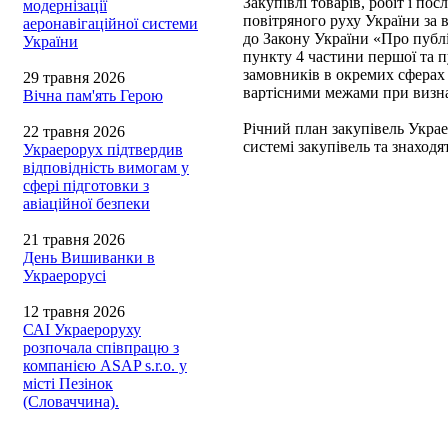
Закупівлі товарів, робіт і 
модернізації
повітряного руху України за 
аеронавігаційної системи
до Закону України «Про публіч
України
пункту 4 частини першої та п
замовників в окремих сферах
29 травня 2026
вартісними межами при визна
Вічна пам'ять Герою
Річний план закупівель Укра
22 травня 2026
системі закупівель та знаход
Украерорух підтвердив
відповідність вимогам у
сфері підготовки з
авіаційної безпеки
21 травня 2026
День Вишиванки в
Украерорусі
12 травня 2026
САІ Украероруху
розпочала співпрацю з
компанією ASAP s.r.o. у
місті Пезінок
(Словаччина).