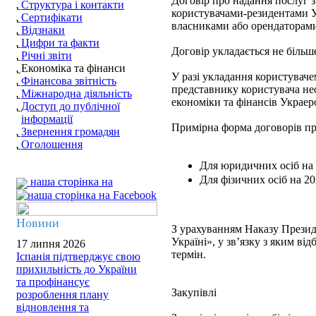
Договір про надання послуг з
Структура і контакти
користувачами-резидентами У
Сертифікати
власниками або орендаторами
Відзнаки
Цифри та факти
Договір укладається не більше
Річні звіти
Економіка та фінанси
У разі укладання користувач
Фінансова звітність
представнику користувача нео
Міжнародна діяльність
економіки та фінансів Украеро
Доступ до публічної
інформації
Примірна форма договорів пр
Звернення громадян
Оголошення
Для юридичних осіб на 
Для фізичних осіб на 20
наша сторінка на
Новини
З урахуванням Наказу Презид
Україні», у зв’язку з яким в
17 липня 2026
термін.
Іспанія підтверджує свою
прихильність до України
та профінансує
Закупівлі
розроблення плану
відновлення та