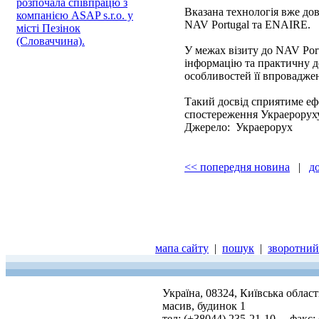
розпочала співпрацю з
Вказана технологія вже дов
компанією ASAP s.r.o. у
NAV Portugal та ENAIRE.
місті Пезінок
(Словаччина).
У межах візиту до NAV Por
інформацію та практичну д
особливостей її впровадже
Такий досвід сприятиме еф
спостереження Украероруху 
Джерело: Украерорух
<< попередня новина
|
д
мапа сайту
|
пошук
|
зворотний 
Україна, 08324, Київська облас
масив, будинок 1
тел: (+38044) 235-21-10, факс: