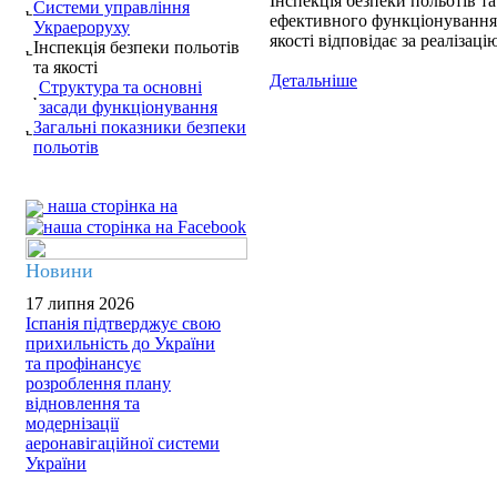
Інспекція безпеки польотів т
Системи управління
ефективного функціонування і
Украероруху
якості відповідає за реалізац
Інспекція безпеки польотів
та якості
Детальніше
Структура та основні
засади функціонування
Загальні показники безпеки
польотів
наша сторінка на
Новини
17 липня 2026
Іспанія підтверджує свою
прихильність до України
та профінансує
розроблення плану
відновлення та
модернізації
аеронавігаційної системи
України