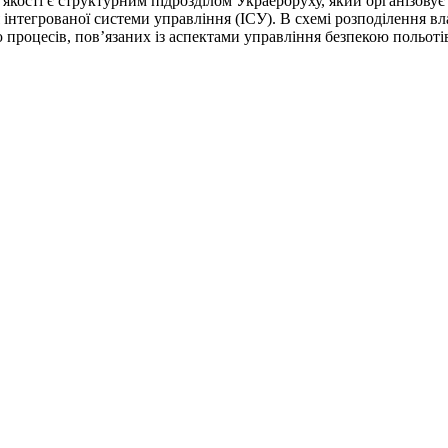
а якості є структурним підрозділом Украероруху, який організову
нтегрованої системи управління (ІСУ). В схемі розподілення вла
ію процесів, пов’язаних із аспектами управління безпекою польотів