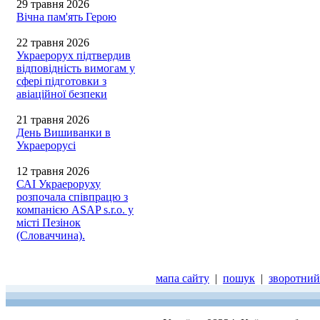
29 травня 2026
Вічна пам'ять Герою
22 травня 2026
Украерорух підтвердив
відповідність вимогам у
сфері підготовки з
авіаційної безпеки
21 травня 2026
День Вишиванки в
Украерорусі
12 травня 2026
САІ Украероруху
розпочала співпрацю з
компанією ASAP s.r.o. у
місті Пезінок
(Словаччина).
мапа сайту
|
пошук
|
зворотний 