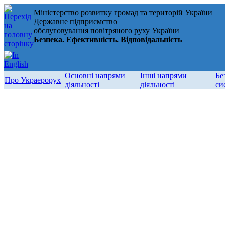
Міністерство розвитку громад та територій України
Державне підприємство
обслуговування повітряного руху України
Безпека. Ефективність. Відповідальність
Основні напрями
Інші напрями
Бе
Про Украерорух
діяльності
діяльності
си