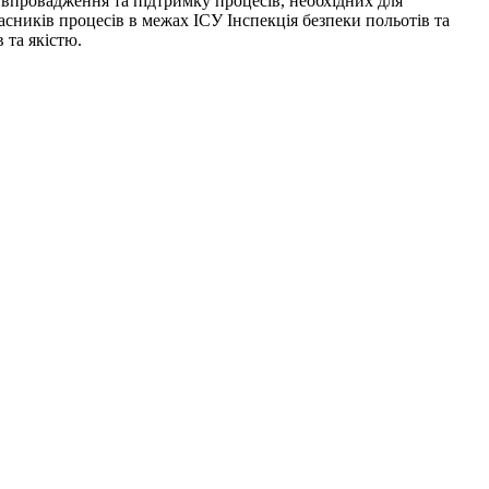
є впровадження та підтримку процесів, необхідних для
сників процесів в межах ІСУ Інспекція безпеки польотів та
 та якістю.