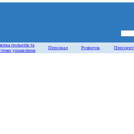
зпека польотів та
Персонал
Розвиток
Пресцент
стеми управління