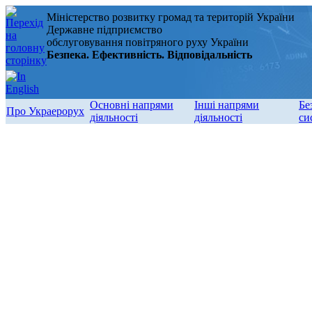
Міністерство розвитку громад та територій України
Державне підприємство
обслуговування повітряного руху України
Безпека. Ефективність. Відповідальність
Основні напрями
Інші напрями
Бе
Про Украерорух
діяльності
діяльності
си