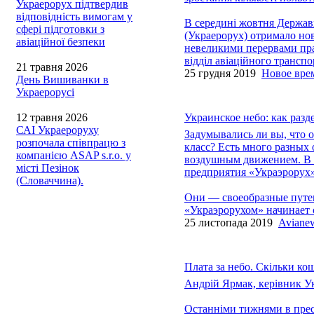
Украерорух підтвердив
відповідність вимогам у
В середині жовтня Держав
сфері підготовки з
(Украерорух) отримало нов
авіаційної безпеки
невеликими перервами прац
відділ авіаційного трансп
21 травня 2026
25 грудня 2019
Новое вре
День Вишиванки в
Украерорусі
12 травня 2026
Украинское небо: как разд
САІ Украероруху
Задумывались ли вы, что об
розпочала співпрацю з
класс? Есть много разных 
компанією ASAP s.r.o. у
воздушным движением. В 
місті Пезінок
предприятия «Украэрорух»
(Словаччина).
Они — своеобразные путев
«Украэрорухом» начинает 
25 листопада 2019
Aviane
Плата за небо. Скільки ко
Андрій Ярмак, керівник У
Останніми тижнями в пресі