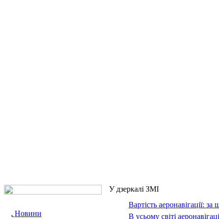
У дзеркалі ЗМІ
Вартість аеронавігації: за 
Новини
В усьому світі аеронавіга