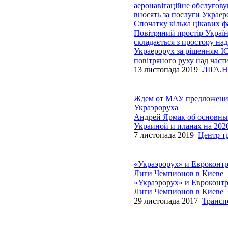
аеронавігаційне обслугову
вносять за послуги Украер
Спочатку кілька цікавих ф
Повітряний простір України
складається з простору н
Украерорух за рішенням IC
повітряного руху над час
13 листопада 2019
ЛІГА.Н
Ждем от МАУ предложения 
Украэроруха
Андрей Ярмак об основных
Украиной и планах на 2020
7 листопада 2019
Центр т
«Украэрорух» и Евроконтр
Лиги Чемпионов в Киеве
«Украэрорух» и Евроконтр
Лиги Чемпионов в Киеве
29 листопада 2017
Трансп