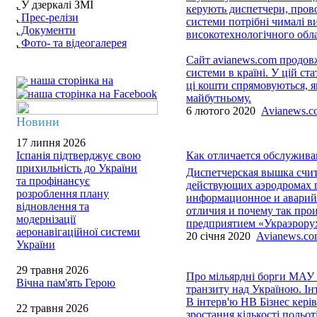
У дзеркалі ЗМІ
керують диспетчери, прово
Прес-релізи
системи потрібні чималі в
Документи
високотехнологічного обла
Фото- та відеогалерея
Сайт avianews.com продовж
системи в країні. У цій ста
наша сторінка на
ці кошти спрямовуються, як
майбутньому.
6 лютого 2020
Avianews.c
Новини
17 липня 2026
Іспанія підтверджує свою
Как отличается обслужива
прихильність до України
Диспетчерская вышка счит
та профінансує
действующих аэродромах г
розроблення плану
информационное и аварийн
відновлення та
отличия и почему так про
модернізації
предприятием «Украэрорух
аеронавігаційної системи
20 січня 2020
Avianews.c
України
29 травня 2026
Про мільярдні борги МАУ і
Вічна пам'ять Герою
транзиту над Україною. Ін
В інтерв'ю НВ Бізнес кері
22 травня 2026
зростання кількості польот