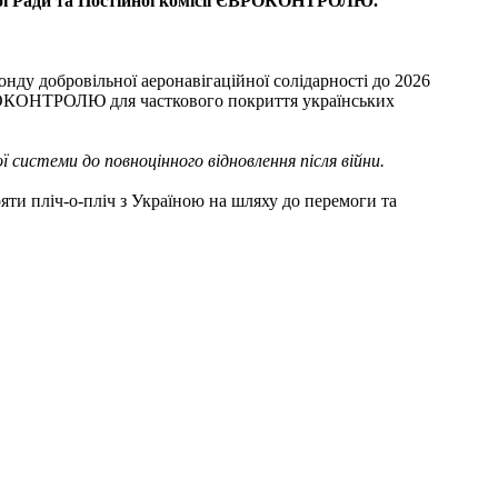
вої Ради та Постійної комісії ЄВРОКОНТРОЛЮ.
ду добровільної аеронавігаційної солідарності до 2026
ВРОКОНТРОЛЮ для часткового покриття українських
системи до повноцінного відновлення після війни.
ояти пліч-о-пліч з Україною на шляху до перемоги та