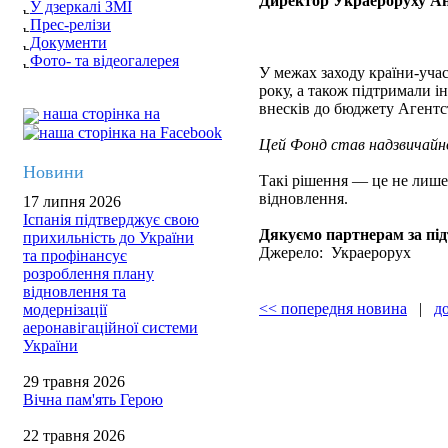
Директор Украероруху Ан
У дзеркалі ЗМІ
Прес-релізи
Документи
Фото- та відеогалерея
У межах заходу країни-уча
року, а також підтримали
внесків до бюджету Агентст
наша сторінка на
Цей Фонд став надзвичайно
Новини
Такі рішення — це не лише 
відновлення.
17 липня 2026
Іспанія підтверджує свою
Дякуємо партнерам за пі
прихильність до України
Джерело: Украерорух
та профінансує
розроблення плану
відновлення та
<< попередня новина
|
д
модернізації
аеронавігаційної системи
України
29 травня 2026
Вічна пам'ять Герою
22 травня 2026