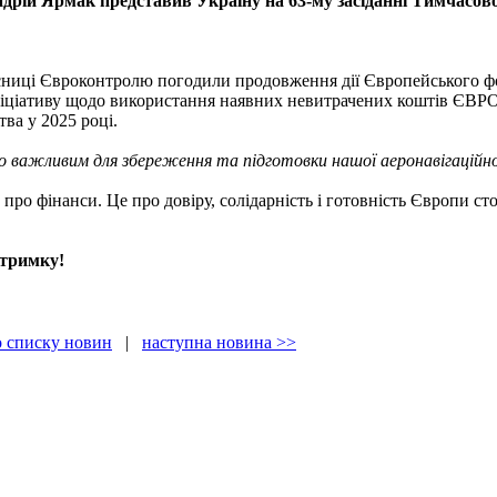
дрій Ярмак представив Україну на 63-му засіданні Тимчасо
сниці Євроконтролю погодили продовження дії Європейського фон
 ініціативу щодо використання наявних невитрачених коштів Є
ва у 2025 році.
 важливим для збереження та підготовки нашої аеронавігаційної 
про фінанси. Це про довіру, солідарність і готовність Європи ст
дтримку!
о списку новин
|
наступна новина >>