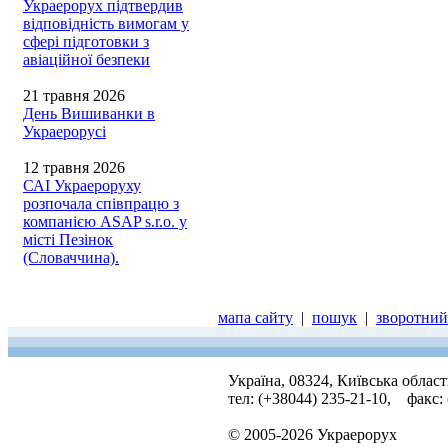
Украерорух підтвердив
відповідність вимогам у
сфері підготовки з
авіаційної безпеки
21 травня 2026
День Вишиванки в
Украерорусі
12 травня 2026
САІ Украероруху
розпочала співпрацю з
компанією ASAP s.r.o. у
місті Пезінок
(Словаччина).
мапа сайту
|
пошук
|
зворотний 
Україна, 08324, Київська облас
тел: (+38044) 235-21-10, факс:
© 2005-2026 Украерорух