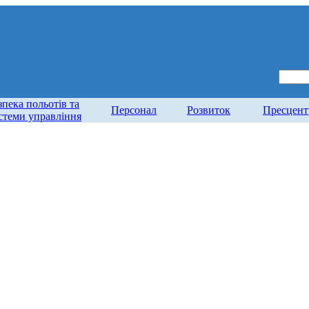
зпека польотів та
Персонал
Розвиток
Пресцент
стеми управління