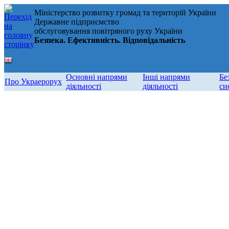
Міністерство розвитку громад та територій України
Державне підприємство
обслуговування повітряного руху України
Безпека. Ефективність. Відповідальність
Основні напрями
Інші напрями
Бе
Про Украерорух
діяльності
діяльності
си