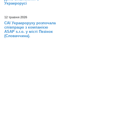
Украерорусі
12 травня 2026
САІ Украероруху розпочала
співпрацю з компанією
ASAP s.r.o. у місті Пезінок
(Словаччина).