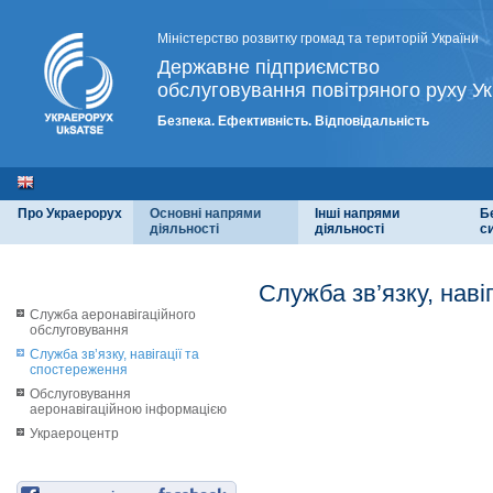
Міністерство розвитку громад та територій України
Державне підприємство
обслуговування повітряного руху Ук
Безпека. Ефективність. Відповідальність
Про Украерорух
Основні напрями
Інші напрями
Б
діяльності
діяльності
с
Служба зв’язку, наві
Служба аеронавігаційного
обслуговування
Служба зв’язку, навігації та
спостереження
Обслуговування
аеронавігаційною інформацією
Украероцентр