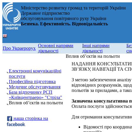
Міністерство розвитку громад та територій України
Державне підприємство
обслуговування повітряного руху України
Безпека. Ефективність. Відповідальність
Основні напрями
Інші напрями
Бе
Про Украерорух
діяльності
діяльності
си
Вплив об’єктів на польоти
НАДАННЯ КОНСУЛЬТАТИВ
ЗВ’ЯЗКУ, НАВІГАЦІЇ ТА
Електронні комунікаційні
послуги
З метою забезпечення аналізу 
Професійна підготовка
відповідних розрахунків, що
Медичне обслуговування
польотів за приладами, а тако
База відпочинку РСП
«Київцентраеро» "Стріла"
Зазначена консультативна по
Вплив об’єктів на польоти
Оплата послуги здійснюється 
Для отримання консультативно
наша сторінка на
Відомості про координа