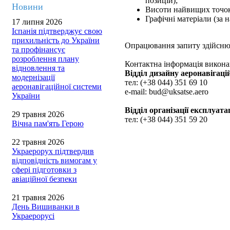
позицій);
Новини
Висоти найвищих точок 
Графічні матеріали (за н
17 липня 2026
Іспанія підтверджує свою
прихильність до України
Опрацювання запиту здійснює
та профінансує
розроблення плану
Контактна інформація виконав
відновлення та
Відділ дизайну аеронавігаці
модернізації
тел: (+38 044) 351 69 10
аеронавігаційної системи
e-mail: bud@uksatse.aero
України
Відділ організації експлуата
29 травня 2026
тел: (+38 044) 351 59 20
Вічна пам'ять Герою
22 травня 2026
Украерорух підтвердив
відповідність вимогам у
сфері підготовки з
авіаційної безпеки
21 травня 2026
День Вишиванки в
Украерорусі