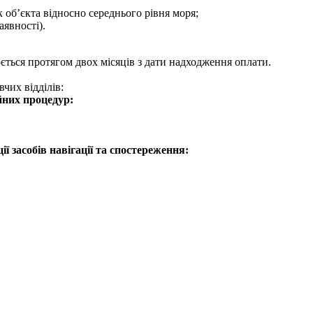
об’єкта відносно середнього рівня моря;
аявності).
ться протягом двох місяців з дати надходження оплати.
чих відділів:
йних процедур:
ції засобів навігації та спостереження: