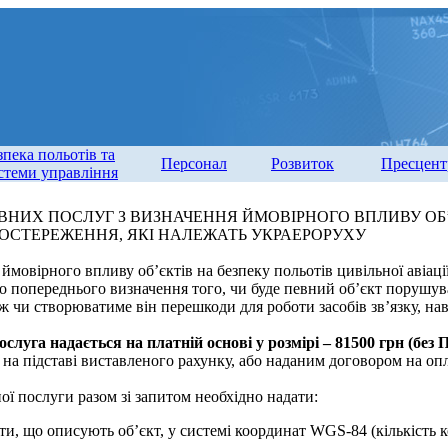
зпека польотів та
Персонал
Розвиток
Пресцент
стеми управління
НИХ ПОСЛУГ З ВИЗНАЧЕННЯ ЙМОВІРНОГО ВПЛИВУ ОБ’
 СПОСТЕРЕЖЕННЯ, ЯКІ НАЛЕЖАТЬ УКРАЕРОРУХУ
ймовірного впливу об’єктів на безпеку польотів цивільної авіаці
до попереднього визначення того, чи буде певний об’єкт порушу
ж чи створюватиме він перешкоди для роботи засобів зв’язку, нав
слуга надається на платній основі у розмірі – 81500 грн (без 
на підставі виставленого рахунку, або наданим договором на опл
ї послуги разом зі запитом необхідно надати:
ти, що описують об’єкт, у системі координат WGS-84 (кількість 