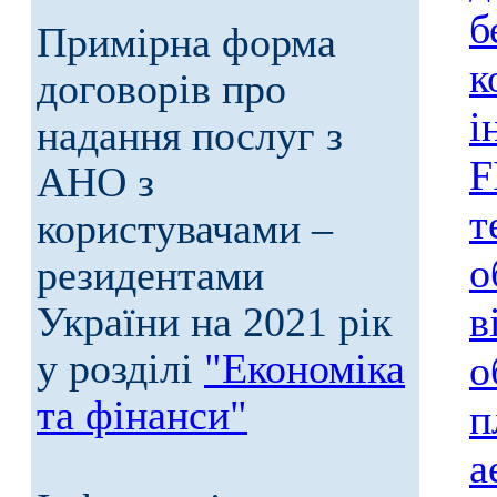
б
Примірна форма
к
договорів про
і
надання послуг з
F
АНО з
т
користувачами –
о
резидентами
України на 2021 рік
в
у розділі
"Економіка
о
та фінанси"
п
а