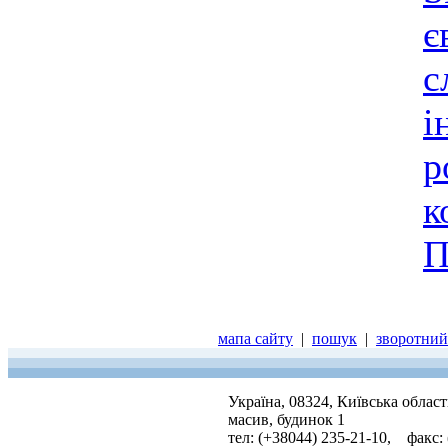
є
с
і
р
к
П
мапа сайту
|
пошук
|
зворотний 
Україна, 08324, Київська облас
масив, будинок 1
тел: (+38044) 235-21-10, факс: