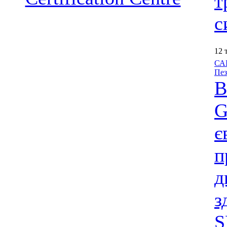
т
с
12 
САІ
Пез
В
G
є
п
д
з
S