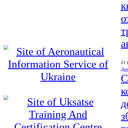
к
о
т
а
21 
Ден
С
к
д
з