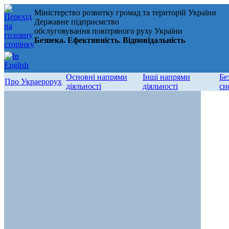
Міністерство розвитку громад та територій України
Державне підприємство
обслуговування повітряного руху України
Безпека. Ефективність. Відповідальність
Основні напрями
Інші напрями
Бе
Про Украерорух
діяльності
діяльності
си