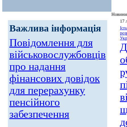
Новини
17 
Важлива інформація
Ісп
роз
Укр
Повідомлення для
Д
військовослужбовців
о
про надання
р
фінансових довідок
п
для перерахунку
в
пенсійного
щ
забезпечення
д