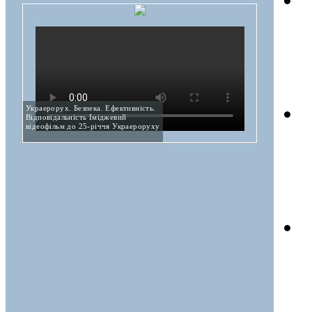
Украерорух. Безпека. Ефективність.
Відповідальність Іміджевий
відеофільм до 25-річчя Украероруху