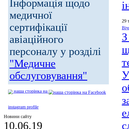
Інформація щодо
і
медичної
29 
сертифікації
Віч
З
авіаційного
щ
персоналу у розділі
т
"Медичне
У
обслуговування"
о
наша сторінка на
з
instagram profile
е
Новини сайту
10.06.19
с