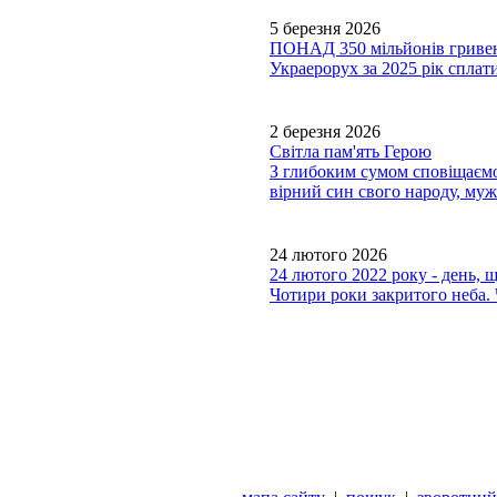
5 березня 2026
ПОНАД 350 мільйонів гри
Украерорух за 2025 рік сплати
2 березня 2026
Світла пам'ять Герою
З глибоким сумом сповіщаємо,
вірний син свого народу, му
24 лютого 2026
24 лютого 2022 року - день, 
Чотири роки закритого неба. 