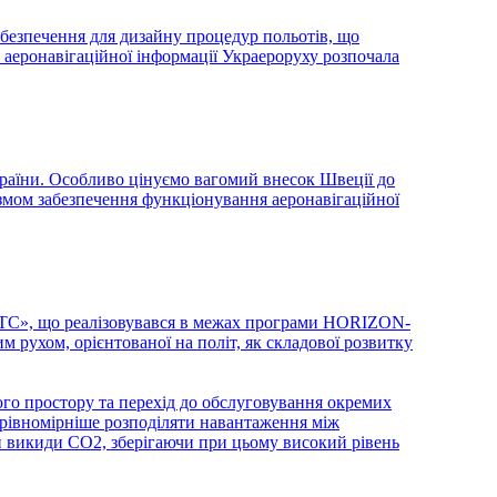
безпечення для дизайну процедур польотів, що
 аеронавігаційної інформації Украероруху розпочала
раїни. Особливо цінуємо вагомий внесок Швеції до
мом забезпечення функціонування аеронавігаційної
 ATC», що реалізовувався в межах програми HORIZON-
 рухом, орієнтованої на політ, як складової розвитку
ного простору та перехід до обслуговування окремих
є рівномірніше розподіляти навантаження між
ти викиди CO2, зберігаючи при цьому високий рівень