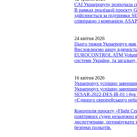
САІ Украероруху розпочала сп
В рамках реалізації проєкту
здійснюється за підтримки S
співпрацю з компанією ASAP s.
24 квітня 2026
Цього тижня Украерорух мав 
Висловлюємо щиру вдячність 
EUROCONTROL ATM Voluntary 
системи України, та загальну
16 квітня 2026
Украерорух успішно завершив 
Украерорух успішно завершив
SESAR-2022-DES-IR-01 і був с
«Єдиного європейського неба
Концепція проєкту «Flight Ce
повітряних суден незалежно в
диспетчерами, оптимізувати 
безпеки польотів.