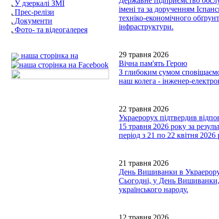
Державне підприємство обслуг
У дзеркалі ЗМІ
імені та за дорученням Іспа
Прес-релізи
техніко-економічного обґрунт
Документи
інфраструктури.
Фото- та відеогалерея
29 травня 2026
наша сторінка на
Вічна пам'ять Герою
З глибоким сумом сповіщаємо,
наш колега - інженер-елект
22 травня 2026
Украерорух підтвердив відпов
15 травня 2026 року за резул
період з 21 по 22 квітня 202
21 травня 2026
День Вишиванки в Украерору
Сьогодні, у День Вишиванки,
українського народу.
12 травня 2026