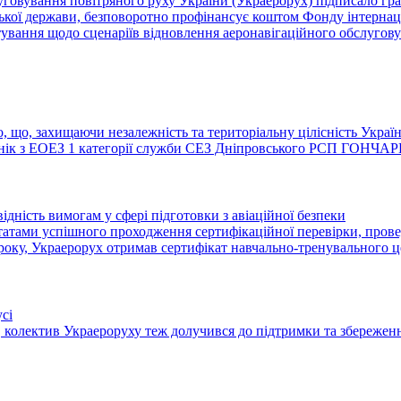
овування повітряного руху України (Украерорух) підписало гранто
нської держави, безповоротно профінансує коштом Фонду інтерна
ування щодо сценаріїв відновлення аеронавігаційного обслуговув
 що, захищаючи незалежність та територіальну цілісність Україн
ронік з ЕОЕЗ 1 категорії служби СЕЗ Дніпровського РСП ГОНЧА
ідність вимогам у сфері підготовки з авіаційної безпеки
ьтатами успішного проходження сертифікаційної перевірки, прове
6 року, Украерорух отримав сертифікат навчально-тренувального це
сі
 колектив Украероруху теж долучився до підтримки та збереже