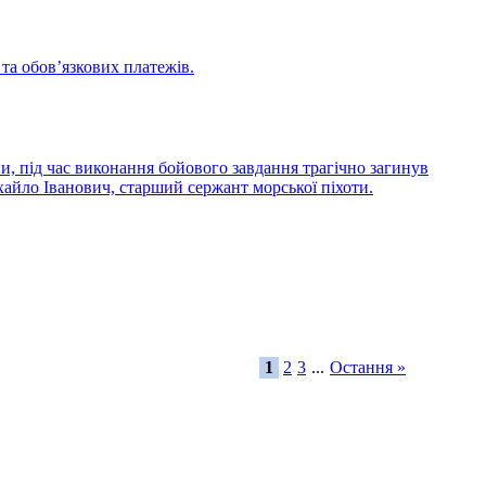
 та обов’язкових платежів.
и, під час виконання бойового завдання трагічно загинув
йло Іванович, старший сержант морської піхоти.
1
2
3
...
Остання »