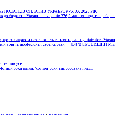
вень ПОДАТКІВ СПЛАТИВ УКРАЕРОРУХ ЗА 2025 РІК
в до бюджетів України всіх рівнів 376,2 млн грн податків, зборів
 що, захищаючи незалежність та територіальну цілісність Україн
жній воїн та професіонал своєї справи — [B][/B]ТРОЦИШИН Миха
що змінив усе
Чотири роки війни. Чотири роки випробувань і надії.