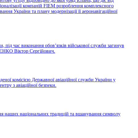
ву угоду відповідно до якої уряд Іспанії, що діє від
ціоналізації компаній FIEM розроблення комплексного
ання України та плану модернізації її аеронавігаційної
и, під час виконання обов’язків військової служби загинув
РЕНКО Віктор Сергійович.
деної комісією Державної авіаційної служби України у
нтру з авіаційної безпеки.
ння наших національних традицій та вшанування символу