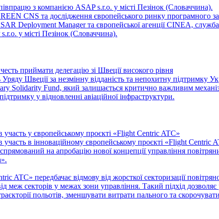
івпрацю з компанією ASAP s.r.o. у місті Пезінок (Словаччина).
 GREEN CNS та дослідження європейського ринку програмного за
ESAR Deployment Manager та європейської агенції CINEA, служба
r.o. у місті Пезінок (Словаччина).
честь приймати делегацію зі Швеції високого рівня
Уряду Швеції за незмінну відданість та непохитну підтримку Ук
Solidarity Fund, який залишається критично важливим механіз
 підтримку у відновленні авіаційної інфраструктури.
участь у європейському проєкті «Flight Centric ATC»
 участь в інноваційному європейському проєкті «Flight Centric
прямований на апробацію нової концепції управління повітряним
».
ntric ATC» передбачає відмову від жорсткої секторизації повітря
ід меж секторів у межах зони управління. Такий підхід дозволя
траєкторії польотів, зменшувати витрати пального та скорочува