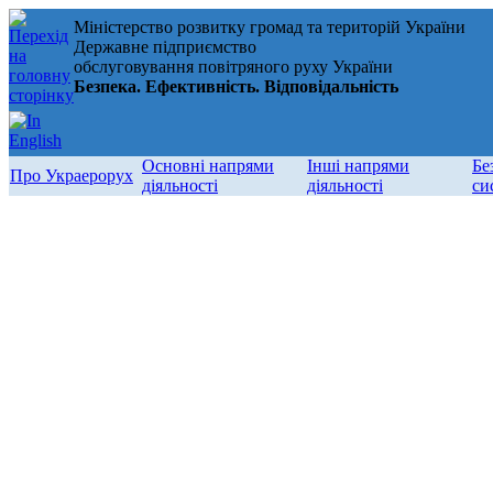
Міністерство розвитку громад та територій України
Державне підприємство
обслуговування повітряного руху України
Безпека. Ефективність. Відповідальність
Основні напрями
Інші напрями
Бе
Про Украерорух
діяльності
діяльності
си