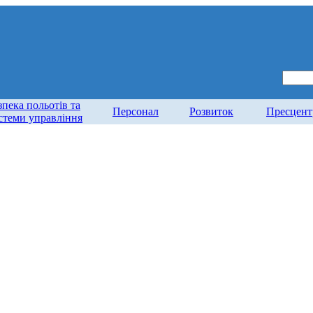
зпека польотів та
Персонал
Розвиток
Пресцент
стеми управління