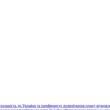
хильність до України та профінансує розроблення плану відновле