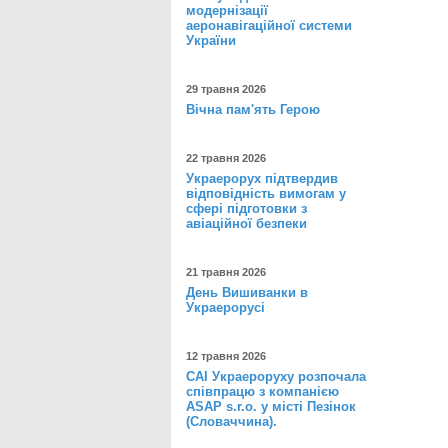
модернізації
аеронавігаційної системи
України
29 травня 2026
Вічна пам'ять Герою
22 травня 2026
Украерорух підтвердив
відповідність вимогам у
сфері підготовки з
авіаційної безпеки
21 травня 2026
День Вишиванки в
Украерорусі
12 травня 2026
САІ Украероруху розпочала
співпрацю з компанією
ASAP s.r.o. у місті Пезінок
(Словаччина).