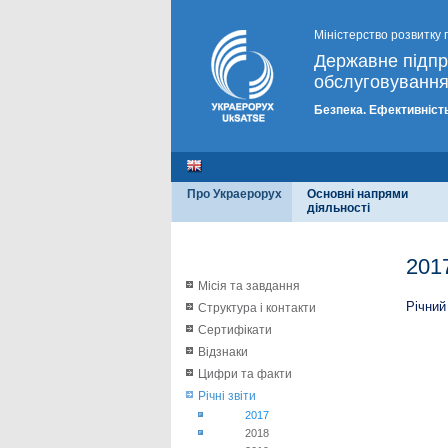
Міністерство розвитку 
Державне підп
обслуговування
Безпека. Ефективність
Про Украерорух
Основні напрями
діяльності
201
Місія та завдання
Річний
Структура і контакти
Сертифікати
Відзнаки
Цифри та факти
Річні звіти
2017
2018