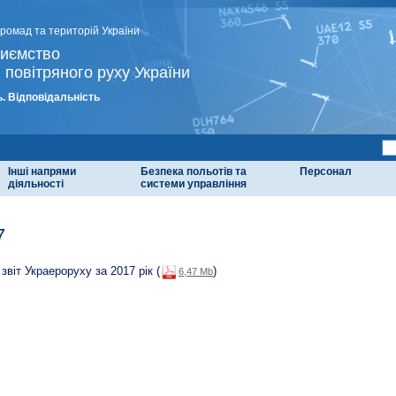
громад та територій України
риємство
 повітряного руху України
. Відповідальність
Інші напрями
Безпека польотів та
Персонал
діяльності
системи управління
7
 звіт Украероруху за 2017 рік (
)
6,47 Mb