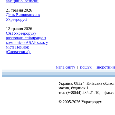
авіаційної безпеки
21 травня 2026
День Вишиванки в
Украерорусі
12 травня 2026
САІ Украероруху
розпочала співпрацю з
компанією ASAP s.r.o. у
місті Пезінок
(Словаччина).
мапа сайту
|
пошук
|
зворотний 
Україна, 08324, Київська облас
масив, будинок 1
тел: (+38044) 235-21-10, факс:
© 2005-2026 Украерорух