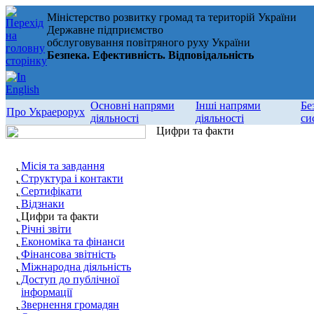
Міністерство розвитку громад та територій України
Державне підприємство
обслуговування повітряного руху України
Безпека. Ефективність. Відповідальність
Основні напрями
Інші напрями
Бе
Про Украерорух
діяльності
діяльності
си
Цифри та факти
Місія та завдання
Структура і контакти
Сертифікати
Відзнаки
Цифри та факти
Річні звіти
Економіка та фінанси
Фінансова звітність
Міжнародна діяльність
Доступ до публічної
інформації
Звернення громадян