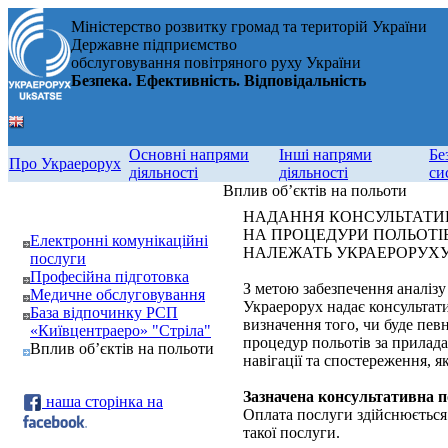
Міністерство розвитку громад та територій України
Державне підприємство
обслуговування повітряного руху України
Безпека. Ефективність. Відповідальність
Основні напрями
Інші напрями
Бе
Про Украерорух
діяльності
діяльності
си
Вплив об’єктів на польоти
НАДАННЯ КОНСУЛЬТАТИВ
НА ПРОЦЕДУРИ ПОЛЬОТІВ 
Електронні комунікаційні
НАЛЕЖАТЬ УКРАЕРОРУХ
послуги
Професійна підготовка
З метою забезпечення аналізу 
Медичне обслуговування
Украерорух надає консультати
База відпочинку РСП
визначення того, чи буде пе
«Київцентраеро» "Стріла"
процедур польотів за прилада
Вплив об’єктів на польоти
навігації та спостереження, я
Зазначена консультативна по
наша сторінка на
Оплата послуги здійснюється 
такої послуги.