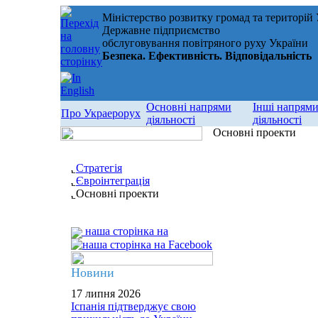
Міністерство розвитку громад та територій
Державне підприємство
обслуговування повітряного руху України
Безпека. Ефективність. Відповідальність
Основні напрями
Інші напрям
Про Украерорух
діяльності
діяльності
Основні проекти
Стратегія
Євроінтеграція
Основні проекти
наша сторінка на
Новини
17 липня 2026
Іспанія підтверджує свою