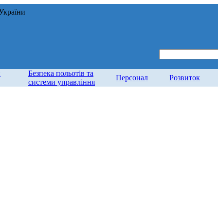
 України
и
Безпека польотів та
Персонал
Розвиток
системи управління