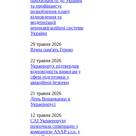
прихильність до України
та профінансує
розроблення плану
відновлення та
модернізації
аеронавігаційної системи
України
29 травня 2026
Вічна пам'ять Герою
22 травня 2026
Украерорух підтвердив
відповідність вимогам у
сфері підготовки з
авіаційної безпеки
21 травня 2026
День Вишиванки в
Украерорусі
12 травня 2026
САІ Украероруху
розпочала співпрацю з
компанією ASAP s.r.o. у