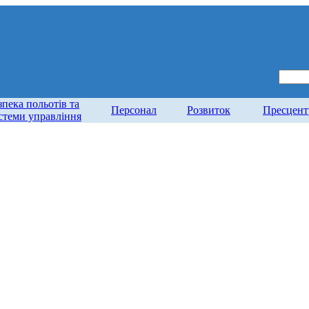
зпека польотів та
Персонал
Розвиток
Пресцент
стеми управління