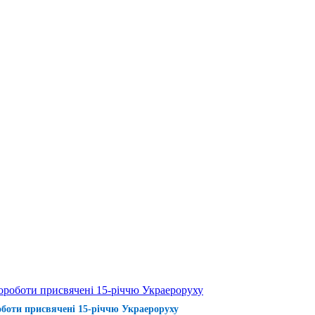
ороботи присвячені 15-річчю Украероруху
боти присвячені 15-річчю Украероруху