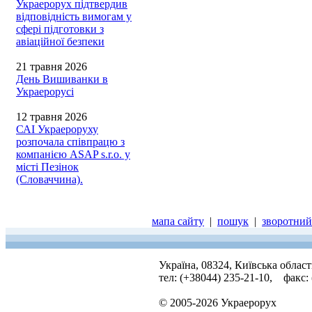
Украерорух підтвердив
відповідність вимогам у
сфері підготовки з
авіаційної безпеки
21 травня 2026
День Вишиванки в
Украерорусі
12 травня 2026
САІ Украероруху
розпочала співпрацю з
компанією ASAP s.r.o. у
місті Пезінок
(Словаччина).
мапа сайту
|
пошук
|
зворотний 
Україна, 08324, Київська облас
тел: (+38044) 235-21-10, факс:
© 2005-2026 Украерорух