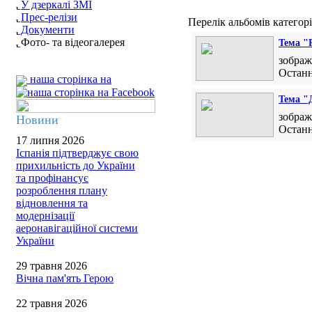
У дзеркалі ЗМІ
Прес-релізи
Перелік альбомів категорі
Документи
Фото- та відеогалерея
Тема "
зображ
Останн
наша сторінка на
Тема "
зображ
Новини
Останн
17 липня 2026
Іспанія підтверджує свою
прихильність до України
та профінансує
розроблення плану
відновлення та
модернізації
аеронавігаційної системи
України
29 травня 2026
Вічна пам'ять Герою
22 травня 2026