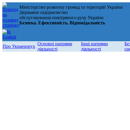
Міністерство розвитку громад та територій України
Державне підприємство
обслуговування повітряного руху України
Безпека. Ефективність. Відповідальність
Основні напрями
Інші напрями
Бе
Про Украерорух
діяльності
діяльності
си