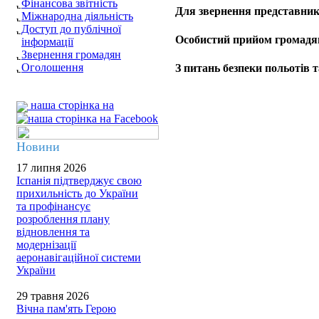
Фінансова звітність
Для звернення представник
Міжнародна діяльність
Доступ до публічної
Особистий прийом громадя
інформації
Звернення громадян
Оголошення
З питань безпеки польотів т
наша сторінка на
Новини
17 липня 2026
Іспанія підтверджує свою
прихильність до України
та профінансує
розроблення плану
відновлення та
модернізації
аеронавігаційної системи
України
29 травня 2026
Вічна пам'ять Герою