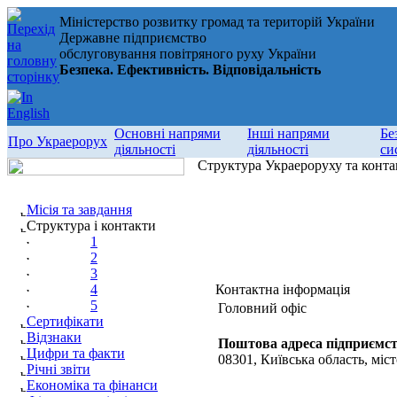
Міністерство розвитку громад та територій України
Державне підприємство
обслуговування повітряного руху України
Безпека. Ефективність. Відповідальність
Основні напрями
Інші напрями
Бе
Про Украерорух
діяльності
діяльності
си
Структура Украероруху та конта
Місія та завдання
Структура і контакти
1
2
3
4
Контактна інформація
5
Головний офіс
Сертифікати
Відзнаки
Поштова адреса підприємст
Цифри та факти
08301, Київська область, міст
Річні звіти
Економіка та фінанси