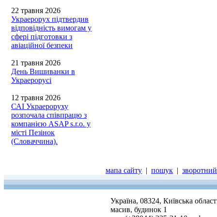
22 травня 2026
Украерорух підтвердив
відповідність вимогам у
сфері підготовки з
авіаційної безпеки
21 травня 2026
День Вишиванки в
Украерорусі
12 травня 2026
САІ Украероруху
розпочала співпрацю з
компанією ASAP s.r.o. у
місті Пезінок
(Словаччина).
мапа сайту
|
пошук
|
зворотний 
Україна, 08324, Київська облас
масив, будинок 1