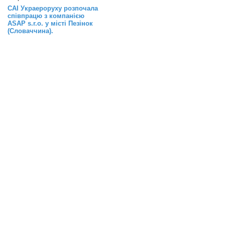
САІ Украероруху розпочала
співпрацю з компанією
ASAP s.r.o. у місті Пезінок
(Словаччина).