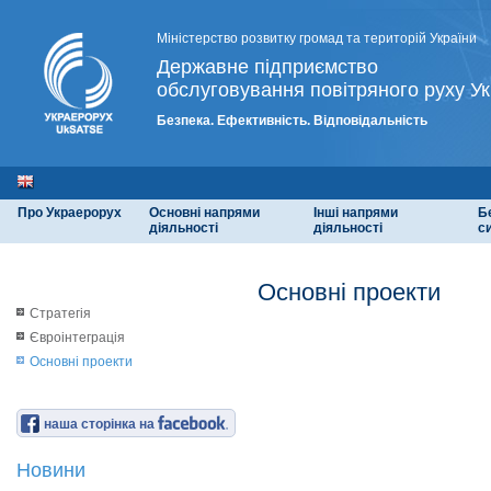
Міністерство розвитку громад та територій України
Державне підприємство
обслуговування повітряного руху Ук
Безпека. Ефективність. Відповідальність
Про Украерорух
Основні напрями
Інші напрями
Б
діяльності
діяльності
с
Основні проекти
Стратегія
Євроінтеграція
Основні проекти
наша сторінка на
Новини