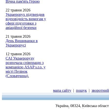
Вічна пам'ять Герою
22 травня 2026
Украерорух підтвердив
відповідність вимогам у
сфері підготовки з
авіаційної безпеки
21 травня 2026
День Вишиванки в
Украерорусі
12 травня 2026
САІ Украероруху
розпочала співпрацю з
компанією ASAP s.r.o. у
місті Пезінок
(Словаччина).
мапа сайту
|
пошук
|
зворотний 
Україна, 08324, Київська облас