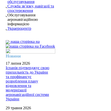
обслуговування
Служба зв’язку, навігації та
спостереження
Обслуговування
аеронавігаційною
інформацією
Украероцентр
наша сторінка на
Новини
17 липня 2026
Іспанія підтверджує свою
прихильність до України
та профінансує
розроблення плану
відновлення та
модернізації
аеронавігаційної системи
України
29 травня 2026