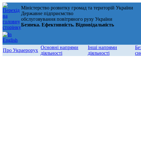
Міністерство розвитку громад та територій України
Державне підприємство
обслуговування повітряного руху України
Безпека. Ефективність. Відповідальність
Основні напрями
Інші напрями
Бе
Про Украерорух
діяльності
діяльності
си