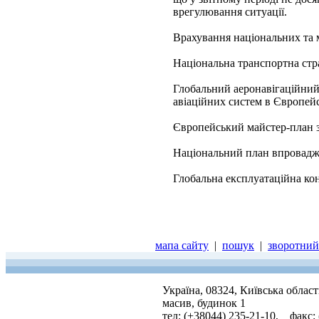
врегулювання ситуації.
Врахування національних та 
Національна транспортна стра
Глобальний аеронавігаційни
авіаційних систем в Європейс
Європейський майстер-план з
Національний план впровадже
Глобальна експлуатаційна кон
мапа сайту
|
пошук
|
зворотний 
Україна, 08324, Київська облас
масив, будинок 1
тел: (+38044) 235-21-10, факс: