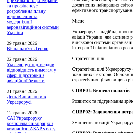
прихильність до України
досягнення найкращих світови
та профінансує
ефективного транспортування
розроблення плану
відновлення та
Місце
модернізації
аеронавігаційної системи
Украерорух – надійна, прогно
України
авіації України, яка активно
військової системи організаці
29 травня 2026
інтеграції і відповідного роз
Вічна пам'ять Герою
Стратегічні цілі
22 травня 2026
Украерорух підтвердив
Стратегічні цілі Украероруху
відповідність вимогам у
зовнішніх факторів. Основний
сфері підготовки з
стратегічних цілях вищого рі
авіаційної безпеки
СЦВР01: Безпека польотів
21 травня 2026
День Вишиванки в
Розвиток та підтримання зріло
Украерорусі
СЦВР02: Задоволення потре
12 травня 2026
САІ Украероруху
Зміцнення позиції Украерору
розпочала співпрацю з
компанією ASAP s.r.o. у