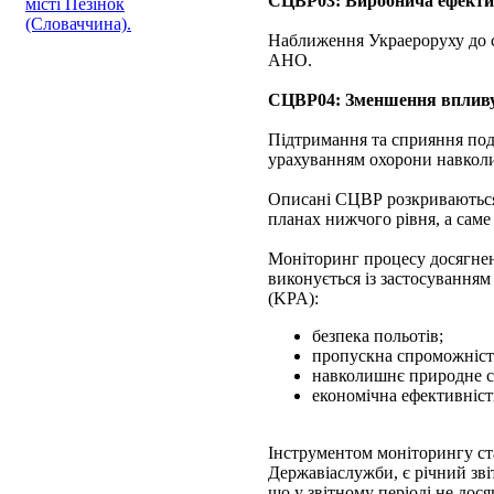
СЦВР03: Виробнича ефекти
місті Пезінок
(Словаччина).
Наближення Украероруху до с
АНО.
СЦВР04: Зменшення впливу
Підтримання та сприяння пода
урахуванням охорони навкол
Описані СЦВР розкриваються 
планах нижчого рівня, а саме 
Моніторинг процесу досягнен
виконується із застосування
(KPA):
безпека польотів;
пропускна спроможніст
навколишнє природне с
економічна ефективніст
Інструментом моніторингу ста
Державіаслужби, є річний зві
що у звітному періоді не дос