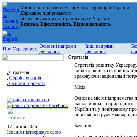
Міністерство розвитку громад та територій України
Державне підприємство
обслуговування повітряного руху України
Безпека. Ефективність. Відповідальність
Основні напрями
Інші напрями
Бе
Про Украерорух
діяльності
діяльності
си
Стратегія
Стратегія розвитку Украерору
вищого рівня та основних пр
Стратегія
враховуючи національні потре
Євроінтеграція
Основні проекти
Місія
Основна місія підприємства п
наша сторінка на
навколишнього природного се
України та у повітряному про
повітряного руху міжнародни
Новини
Бачення
17 липня 2026
Іспанія підтверджує свою
Покращення співпраці з ключо