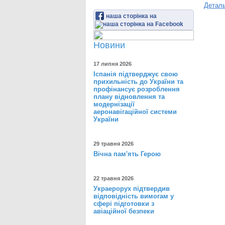
Детал
наша сторінка на
Новини
17 липня 2026
Іспанія підтверджує свою
прихильність до України та
профінансує розроблення
плану відновлення та
модернізації
аеронавігаційної системи
України
29 травня 2026
Вічна пам'ять Герою
22 травня 2026
Украерорух підтвердив
відповідність вимогам у
сфері підготовки з
авіаційної безпеки