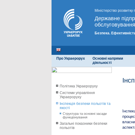
Міністерство розвитку 
Державне підп
обслуговування
Безпека. Ефективність
Про Украерорух
Основні напрями
діяльності
Інсп
Політика Украероруху
Системи управління
Стру
Украероруху
Інспекція безпеки польотів та
якості
Інспек
Структура та основні засади
процес
функціонування
власни
Загальні показники безпеки
аспект
польотів