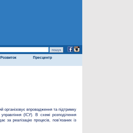
Розвиток
Пресцентр
кий організовує впровадження та підтримку
 управління (ІСУ). В схемі розподілення
ає за реалізацію процесів, пов’язаних із