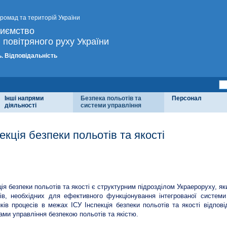
громад та територій України
риємство
 повітряного руху України
. Відповідальність
Інші напрями
Безпека польотів та
Персонал
діяльності
системи управління
екція безпеки польотів та якості
ктура та основні засади функціонування
ція безпеки польотів та якості є структурним підрозділом Украероруху, я
ів, необхідних для ефективного функціонування інтегрованої системи
ків процесів в межах ІСУ Інспекція безпеки польотів та якості відповід
ами управління безпекою польотів та якістю.