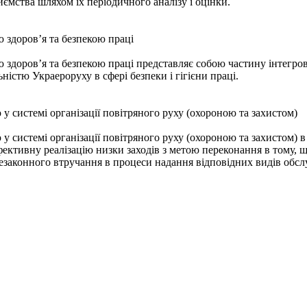
ємства шляхом їх періодичного аналізу і оцінки.
 здоров’я та безпекою праці
здоров’я та безпекою праці представляє собою частину інтегров
ністю Украероруху в сфері безпеки і гігієни праці.
у системі організації повітряного руху (охороною та захистом)
у системі організації повітряного руху (охороною та захистом) в
ективну реалізацію низки заходів з метою переконання в тому, щ
езаконного втручання в процеси надання відповідних видів обсл