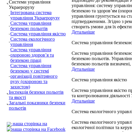
Відповідно до рекомендацій 
Системи управління
управління: систему управлін
Украероруху
безпекою та здоров’ям (охоро
Інтегрована система
управління грунтується на ст
управління Украероруху
підтвердженими. Згідно з ре
Система управління
створить умови для їх ефект
безпекою польотів
Детальніше
Система управління якістю
Система екологічного
Система управління безпекою
управління
Система управління
Система управління безпекою 
охороною здоров’я та
безпекою польотів. Управлінн
безпекою праці
безпекою польотів визначені,
Система управління
Детальніше
безпекою у системі
організації повітряного
Система управління якістю
руху (охороною та
захистом)
Система управління якістю п
Інспекція безпеки польотів
та контролювання діяльності 
та якості
Детальніше
Загальні показники безпеки
польотів
Система екологічного управл
Система екологічного управлі
наша сторінка на
екологічної політики та кер