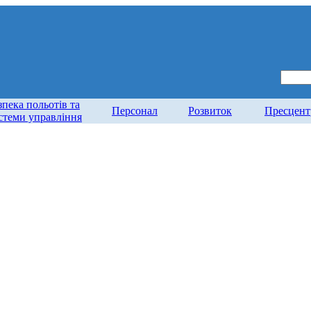
зпека польотів та
Персонал
Розвиток
Пресцент
стеми управління