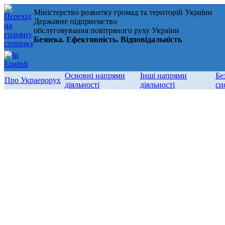
Міністерство розвитку громад та територій України
Державне підприємство
обслуговування повітряного руху України
Безпека. Ефективність. Відповідальність
Основні напрями
Інші напрями
Бе
Про Украерорух
діяльності
діяльності
си