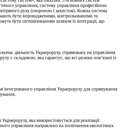
«систему систем», яка охоплює 5 основних систем
огічного управління, систему управління професійною
овітряного руху (охороною і захистом). Кожна система
кі мають бути впровадженими, контрольованими та
жуть бути оптимізованими шляхом їх інтеграції, що
значає діяльність Украероруху, спрямовану на управління
уху є складовою, яка гарантує, що всі ризики пов’язані із
емі інтегрованого управління Украероруху для спрямування
вування.
Украероруху, яка використовується для реалізації
чного управління направлено на поліпшення екологічних