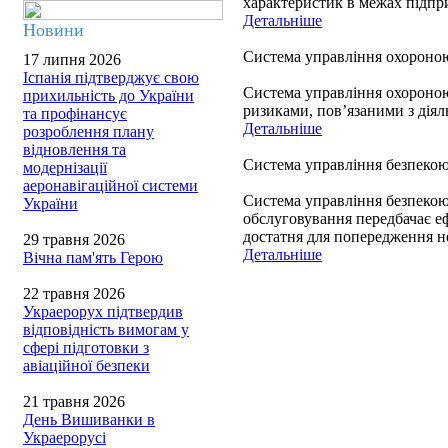
характеристик в межах підпри
Детальніше
Новини
Система управління охороною
17 липня 2026
Іспанія підтверджує свою
Система управління охороною 
прихильність до України
ризиками, пов’язаними з діяль
та профінансує
Детальніше
розроблення плану
відновлення та
Система управління безпекою 
модернізації
аеронавігаційної системи
Система управління безпекою 
України
обслуговування передбачає еф
достатня для попередження н
29 травня 2026
Детальніше
Вічна пам'ять Герою
22 травня 2026
Украерорух підтвердив
відповідність вимогам у
сфері підготовки з
авіаційної безпеки
21 травня 2026
День Вишиванки в
Украерорусі