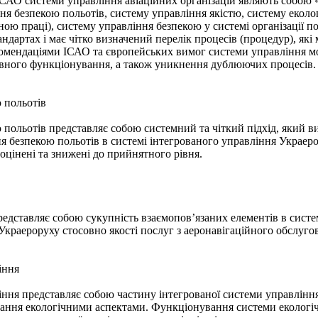
ІСАО системи управління авіаційних організацій являють собою 
ня безпекою польотів, систему управління якістю, систему екол
ною праці), систему управління безпекою у системі організації п
андартах і має чітко визначений перелік процесів (процедур), я
комендаціями ІСАО та європейських вимог системи управління мо
ивного функціонування, а також уникнення дублюючих процесів.
 польотів
польотів представляє собою системний та чіткий підхід, який ви
я безпекою польотів в системі інтегрованого управління Украерор
 оцінені та знижені до прийнятного рівня.
редставляє собою сукупність взаємопов’язаних елементів в сист
Украероруху стосовно якості послуг з аеронавігаційного обслуго
іння
ння представляє собою частину інтегрованої системи управління 
ування екологічними аспектами. Функціонування системи екологі