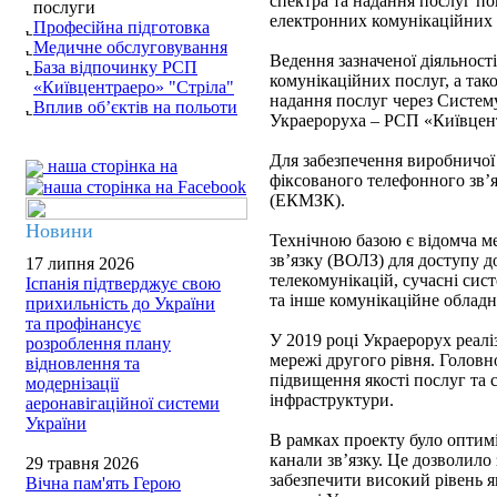
спектра та надання послуг п
послуги
електронних комунікаційних м
Професійна підготовка
Медичне обслуговування
Ведення зазначеної діяльності
База відпочинку РСП
комунікаційних послуг, а тако
«Київцентраеро» "Стріла"
надання послуг через Систем
Вплив об’єктів на польоти
Украероруха – РСП «Київцен
Для забезпечення виробничої 
наша сторінка на
фіксованого телефонного зв’
(ЕКМЗК).
Новини
Технічною базою є відомча м
зв’язку (ВОЛЗ) для доступу д
17 липня 2026
телекомунікацій, сучасні сис
Іспанія підтверджує свою
та інше комунікаційне обладн
прихильність до України
та профінансує
У 2019 році Украерорух реалі
розроблення плану
мережі другого рівня. Головн
відновлення та
підвищення якості послуг та 
модернізації
інфраструктури.
аеронавігаційної системи
України
В рамках проекту було оптим
канали зв’язку. Це дозволило
29 травня 2026
забезпечити високий рівень я
Вічна пам'ять Герою