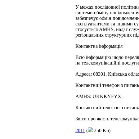
У межах послідовної політики
системи обміну повідомлен
забезпечує обмін повідомлен
експлуатантами та іншими суб
стосується AMHS, надає служ
регіональних структурних під
Контактна інформація
Всю інформацію щодо переліку
на телекомунікаційні послуг
Адреса: 08301, Київська облас
Контактний телефон з питань 
AMHS: UKKKYFYX
Контактний телефон з питань
Звіти про якість телекомунік
2011
(
250 Kb)