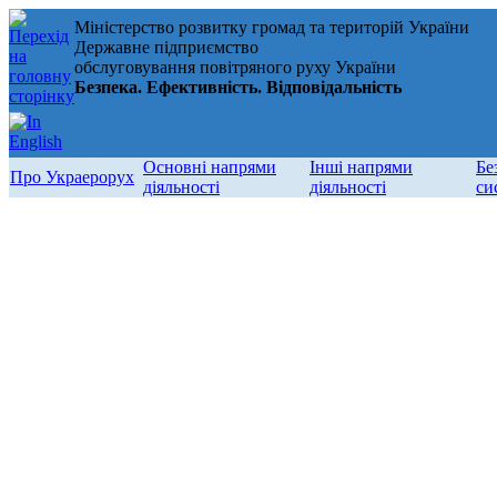
Міністерство розвитку громад та територій України
Державне підприємство
обслуговування повітряного руху України
Безпека. Ефективність. Відповідальність
Основні напрями
Інші напрями
Бе
Про Украерорух
діяльності
діяльності
си