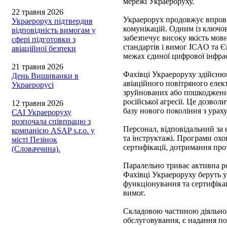
мережі Украероруху.
22 травня 2026
Украерорух продовжує впрова
Украерорух підтвердив
комунікацій. Одним із ключов
відповідність вимогам у
забезпечує високу якість мов
сфері підготовки з
стандартів і вимог ICAO та Є
авіаційної безпеки
межах єдиної цифрової інфра
21 травня 2026
Фахівці Украероруху здійснюю
День Вишиванки в
авіаційного повітряного елек
Украерорусі
зруйнованих або пошкоджених 
російської агресії. Це дозво
12 травня 2026
базу нового покоління з урах
САІ Украероруху
розпочала співпрацю з
Персонал, відповідальний за 
компанією ASAP s.r.o. у
та інструктажі. Програми охо
місті Пезінок
сертифікації, дотримання прот
(Словаччина).
Паралельно триває активна р
Фахівці Украероруху беруть у
функціонування та сертифіка
вимог.
Складовою частиною діяльнос
обслуговування, є надання по