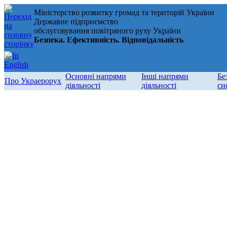
Міністерство розвитку громад та територій України
Державне підприємство
обслуговування повітряного руху України
Безпека. Ефективність. Відповідальність
Основні напрями
Інші напрями
Бе
Про Украерорух
діяльності
діяльності
си