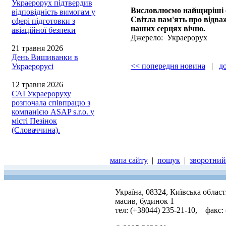
Украерорух підтвердив
Висловлюємо найщиріші с
відповідність вимогам у
Світла пам'ять про відва
сфері підготовки з
наших серцях вічно.
авіаційної безпеки
Джерело: Украерорух
21 травня 2026
День Вишиванки в
<< попередня новина
|
д
Украерорусі
12 травня 2026
САІ Украероруху
розпочала співпрацю з
компанією ASAP s.r.o. у
місті Пезінок
(Словаччина).
мапа сайту
|
пошук
|
зворотний 
Україна, 08324, Київська облас
масив, будинок 1
тел: (+38044) 235-21-10, факс: