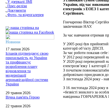
З глибоким сумом сповіща
У дзеркалі ЗМІ
України, під час виконанн
Прес-релізи
електронік з ЕОЕЗ 1 ка
Документи
Сергійович.
Фото- та відеогалерея
Гончаренко Віктор Сергійов
закінчивши НАУ.
наша сторінка на
За час навчання отримав п
Новини
У 2005 році був прийнятий 
категорії об’єкту ДПСП.
17 липня 2026
За час роботи показав себе
Іспанія підтверджує свою
У 2012 році переведений н
прихильність до України
У 2020 році переведений на
та профінансує
електрозв’язку 1 категорії
розроблення плану
З початком повномасштабно
відновлення та
добровільно приєднався до 
модернізації
З листопада 2024 року - на
аеронавігаційної системи
України
З 16 листопада 2024 року в
«безвісті зниклого за особ
29 травня 2026
навідника ГОНЧАРЕНКА Ві
Вічна пам'ять Герою
22 травня 2026