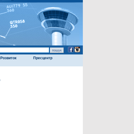
Розвиток
Пресцентр
ю