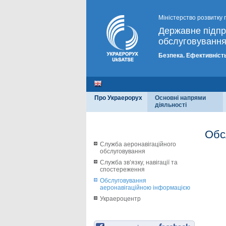
Міністерство розвитку 
Державне підп
обслуговування
Безпека. Ефективність
Про Украерорух
Основні напрями
діяльності
Обс
Служба аеронавігаційного
обслуговування
Служба зв’язку, навігації та
спостереження
Обслуговування
аеронавігаційною інформацією
Украероцентр