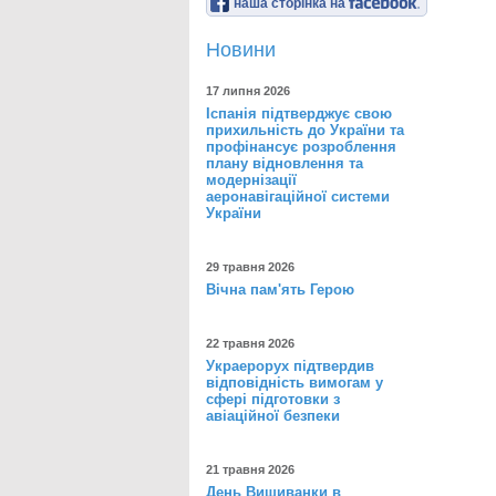
наша сторінка на
Новини
17 липня 2026
Іспанія підтверджує свою
прихильність до України та
профінансує розроблення
плану відновлення та
модернізації
аеронавігаційної системи
України
29 травня 2026
Вічна пам'ять Герою
22 травня 2026
Украерорух підтвердив
відповідність вимогам у
сфері підготовки з
авіаційної безпеки
21 травня 2026
День Вишиванки в