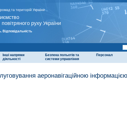
громад та територій України
риємство
 повітряного руху України
. Відповідальність
Інші напрями
Безпека польотів та
Персонал
діяльності
системи управління
луговування аеронавігаційною інформаціє