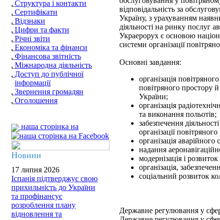
обслуговування у повітряному
Структура і контакти
відповідальність за обслуго
Сертифікати
Україну, з урахуванням наявн
Відзнаки
діяльності на ринку послуг ав
Цифри та факти
Украерорух є основою націона
Річні звіти
системи організації повітрян
Економіка та фінанси
Фінансова звітність
Основні завдання:
Міжнародна діяльність
Доступ до публічної
організація повітряного
інформації
повітряного простору й
Звернення громадян
України;
Оголошення
організація радіотехні
та виконання польотів;
забезпечення діяльності
наша сторінка на
організації повітряного 
організація аварійного
надання аеронавігаційн
Новини
модернізація і розвиток
організація, забезпечен
17 липня 2026
соціальний розвиток ко
Іспанія підтверджує свою
прихильність до України
та профінансує
розроблення плану
Державне регулювання у сфері
відновлення та
Державне регулювання у сфері