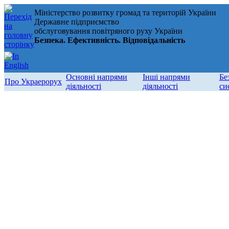
Міністерство розвитку громад та територій України
Державне підприємство
обслуговування повітряного руху України
Безпека. Ефективність. Відповідальність
Основні напрями
Інші напрями
Бе
Про Украерорух
діяльності
діяльності
си