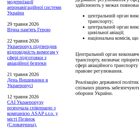
модернізації
здійснюють у межах повнова
аеронавігаційної системи
України
центральний орган вико
транспорту;
29 травня 2026
центральний орган вико
Вічна пам'ять Герою
цивільної авіації;
національна комісія, щ
22 травня 2026
Украерорух підтвердив
відповідність вимогам у
Центральний орган виконавчо
сфері підготовки з
транспорту, визначає пріори
авіаційної безпеки
сфері авіаційного транспорту
правове регулювання.
21 травня 2026
День Вишиванки в
Реалізацію державної політик
Украерорусі
спільних рішень забезпечують
оборони України.
12 травня 2026
САІ Украероруху
розпочала співпрацю з
компанією ASAP s.r.o. у
місті Пезінок
(Словаччина).