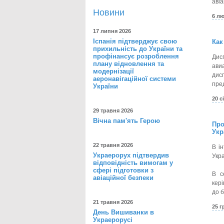
авіа
Новини
6 л
17 липня 2026
Іспанія підтверджує свою
Как
прихильність до України та
профінансує розроблення
Дис
плану відновлення та
ави
модернізації
дис
аеронавігаційної системи
пре
України
20 с
29 травня 2026
Вічна пам'ять Герою
Про
Укр
22 травня 2026
В і
Украерорух підтвердив
Укра
відповідність вимогам у
сфері підготовки з
В с
авіаційної безпеки
кері
до б
21 травня 2026
25 
День Вишиванки в
Украерорусі