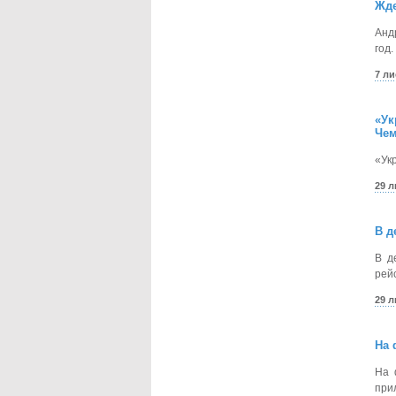
Жде
Анд
год.
7 л
«Ук
Чем
«Ук
29 
В д
В д
рей
29 
На 
На 
при