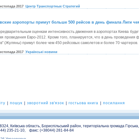
листопада 2017
Центр Транспортных Стратегий
вские аэропорты примут больше 500 рейсов в день финала Лиги ч
предварительным оценкам интенсивность движения в аэропортах Киева будет 
мя проведения Евро-2012. Кроме того, планируется, что в день проведения ф
ев" (Жуляны) примут более чем 450 рейсовых самолетов и более 70 чартеров.
листопада 2017
Українські новини
йту
|
пошук
|
зворотний зв'язок
|
гостьова книга
|
посилання
08324, Київська область, Бориспільський район, територіальна громада Гірська
044) 235-21-10, факс: (+38044) 281-84-84