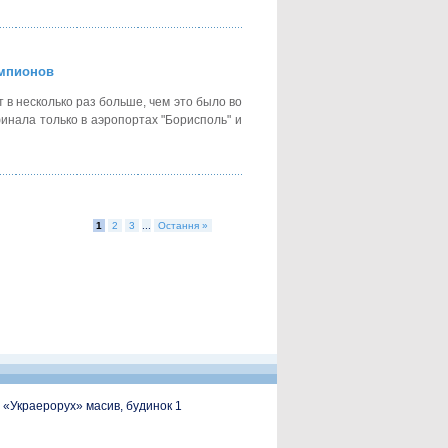
емпионов
в несколько раз больше, чем это было во
инала только в аэропортах "Борисполь" и
1
2
3
...
Остання »
, «Украерорух» масив, будинок 1