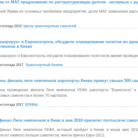
м от МАУ предложения по реструктуризации долгов - интервью с р
рей Ярмак об основных проблемах предприятия, долге МАУ, изменении карты
истопада 2019
Центр транспортных стратегий
раэрорух» и Евроконтроль обсудили планирование полетов во вре
пионов в Киеве
раэрорух» и Евроконтроль обсудили планирование полетов во время проведе
листопада 2017
Транспортный бизнес
ень финала лиги чемпионов аэропорты Киева примут свыше 500 са
ень проведения финала Лиги чемпионов УЕФА аэропорты "Борисполь" и 
совых самолетов и более 70 чартеров.
листопада 2017
БУКВЫ
финал Лиги чемпионов в Киев в мае 2018 прилетит полтысячи само
финал Лиги чемпионов УЕФА, который пройдет в Киеве в конце мая 2018
летит намного больше самолетов, чем на финал Евро-2012.