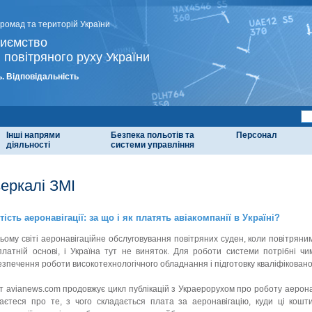
громад та територій України
риємство
 повітряного руху України
. Відповідальність
Інші напрями
Безпека польотів та
Персонал
діяльності
системи управління
зеркалі ЗМІ
тість аеронавігації: за що і як платять авіакомпанії в Україні?
сьому світі аеронавігаційне обслуговування повітряних суден, коли повітрян
платній основі, і Україна тут не виняток. Для роботи системи потрібні чи
езпечення роботи високотехнологічного обладнання і підготовку кваліфіковано
 avianews.com продовжує цикл публікацій з Украерорухом про роботу аеронавіг
наєтеся про те, з чого складається плата за аеронавігацію, куди ці кошт