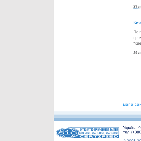
29 
Кие
По 
вре
"Ки
29 
мапа са
Україна, 
тел: (+38