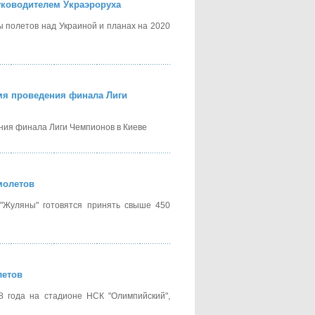
уководителем Украэроруха
 полетов над Украиной и планах на 2020
мя проведения финала Лиги
ния финала Лиги Чемпионов в Киеве
молетов
"Жуляны" готовятся принять свыше 450
летов
 года на стадионе НСК "Олимпийский",