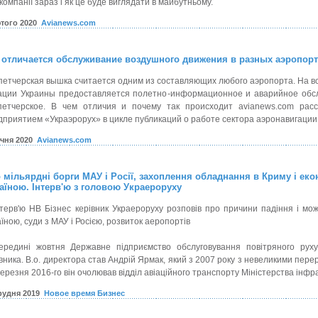
компанії зараз і як це буде виглядати в майбутньому.
ютого 2020
Avianews.com
 отличается обслуживание воздушного движения в разных аэропор
петчерская вышка считается одним из составляющих любого аэропорта. На в
ации Украины предоставляется полетно-информационное и аварийное обсл
петчерское. В чем отличия и почему так происходит avianews.com расс
дприятием «Украэрорух» в цикле публикаций о работе сектора аэронавигации
ічня 2020
Avianews.com
 мільярдні борги МАУ і Росії, захоплення обладнання в Криму і еко
аїною. Інтерв'ю з головою Украероруху
нтерв'ю НВ Бізнес керівник Украероруху розповів про причини падіння і мож
їною, суди з МАУ і Росією, розвиток аеропортів
ередині жовтня Державне підприємство обслуговування повітряного руху
вника. В.о. директора став Андрій Ярмак, який з 2007 року з невеликими пере
ерезня 2016-го він очолював відділ авіаційного транспорту Міністерства інфр
грудня 2019
Новое время Бизнес