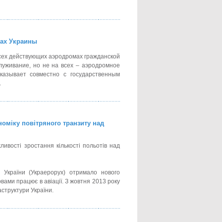
тах Украины
сех действующих аэродромах гражданской
уживание, но не на всех – аэродромное
казывает совместно с государственным
.
номіку повітряного транзиту над
ливості зростання кількості польотів над
 України (Украерорух) отримало нового
рвами працює в авіації. З жовтня 2013 року
аструктури України.