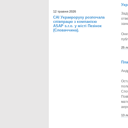
Укр
12 травня 2026
Зад
САІ Украероруху розпочала
отв
співпрацю з компанією
зан
ASAP s.r.o. у місті Пезінок
(Словаччина).
Они
пуб
25 
Пла
Анд
Ост
поль
Споч
Пов
мат
аер
13 