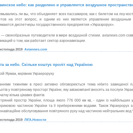
аинское небо: как разделено и управляется воздушное пространств
умывались ли вы, что объединяет всех пассажиров, как с билетом на лоу-кост,
етов на этот вопрос, и одним из них является управление воздушным
имаются диспетчеры государственного предприятия «Украэрорух».
 — своеобразные путеводители в мире воздушной стихии. avianews.com сов
ликаций о том, как работает сектор аэронавигации.
листопада 2019
Avianews.com
та за небо. Скільки коштує проліт над Україною
рій Ярмак, керівник Украероруху
анніми тижнями в пресі активно обговорюється тема нібито завищеної пл
отів у повітряному просторі України, яку авіакомпанії вносять за послуги Укра
атку кілька цікавих фактів.
ітряний простір України, площа якого 776 000 км кв, - один із найбільших 
ериковою частиною України та її прибережними водами. Також Украерорух з
онавігаційне обслуговування повітряного руху над частиною нейтральних вод
листопада 2019
ЛІГА.Новости