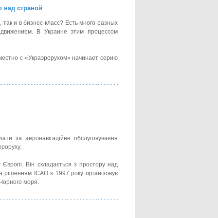
о над страной
 так и в бизнес-класс? Есть много разных
 движением. В Украине этим процессом
местно с «Украэрорухом» начинает серию
ати за аеронавігаційне обслуговування
ероруху.
у Європі. Він складається з простору над
а рішенням ICAO з 1997 року організовує
 Чорного моря.