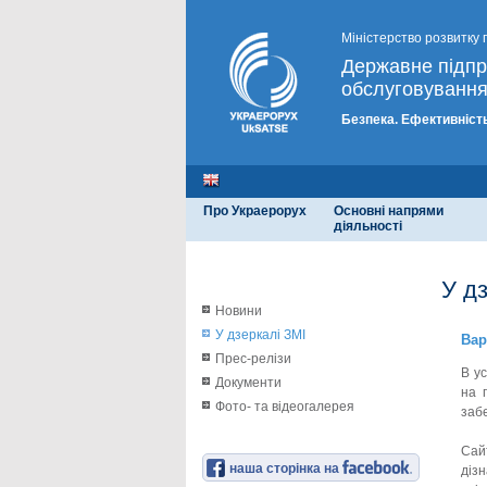
Міністерство розвитку 
Державне підп
обслуговування
Безпека. Ефективність
Про Украерорух
Основні напрями
діяльності
У д
Новини
У дзеркалі ЗМІ
Вар
Прес-релізи
В у
Документи
на 
Фото- та відеогалерея
заб
Сайт
наша сторінка на
діз