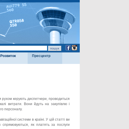
Розвиток
Пресцентр
им рухом керують диспетчери, проводиться
малі витрати. Вони йдуть на закупівлю і
го персоналу.
аційної системи в країні. У цій статті ви
и спрямовуються, як платять за послуги