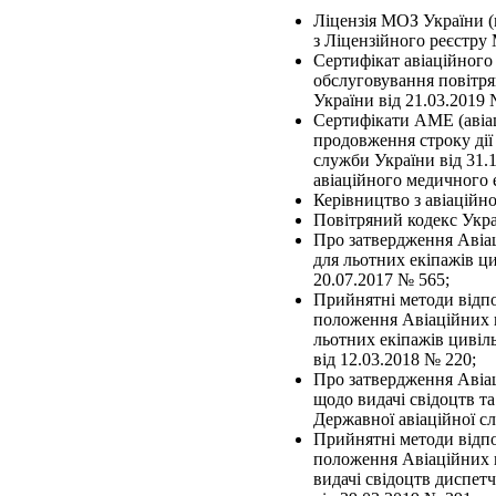
Ліцензія МОЗ України (
з Ліцензійного реєстру 
Сертифікат авіаційног
обслуговування повітря
України від 21.03.2019 
Сертифікати АМЕ (авіац
продовження строку дії
служби України від 31.1
авіаційного медичного 
Керівництво з авіаційн
Повітряний кодекс Укра
Про затвердження Авіац
для льотних екіпажів ци
20.07.2017 № 565;
Прийнятні методи відпо
положення Авіаційних п
льотних екіпажів цивіль
від 12.03.2018 № 220;
Про затвердження Авіац
щодо видачі свідоцтв та
Державної авіаційної с
Прийнятні методи відпо
положення Авіаційних п
видачі свідоцтв диспет