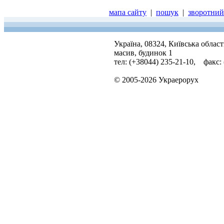
мапа сайту
|
пошук
|
зворотний 
Україна, 08324, Київська облас
масив, будинок 1
тел: (+38044) 235-21-10, факс:
© 2005-2026 Украерорух