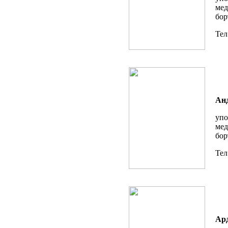
мед
бор
Тел
Анд
упо
мед
бор
Тел
Ар