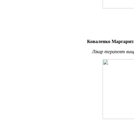
Коваленко Маргарита
Лікар терапевт вищо