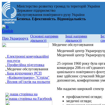
Міністерство розвитку громад та територій України
Державне підприємство
обслуговування повітряного руху України
Безпека. Ефективність. Відповідальність
Основні напрями
Інші напрями
Бе
Про Украерорух
діяльності
діяльності
си
Медичне обслуговування
Медичний центр Украерорух
Медичний центр Украероруху -
Електронні комунікаційні
послуги
25 серпня 1960 року була орг
Професійна підготовка
командира 208-го об’єднаного
Медичне обслуговування
цивільного повітряного флоту
База відпочинку РСП
вже здійснює сучасний Медич
«Київцентраеро» "Стріла"
допомогою, комфортними умо
Вплив об’єктів на польоти
Ми надаємо широкий спектр 
наша сторінка на
профілактичні огляди;
медичні огляди;