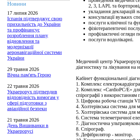
проведення медичної сер
Новини
2, 3, LAPL та бортпрові
укладання декларацій н
17 липня 2026
консультації вузьких спе
Іспанія підтверджує свою
послуги клінічної та фу
прихильність до України
фізіотерапевтичні послу
та профінансує
профілактичні огляди п
розроблення плану
послуги водолікарні.
відновлення та
модернізації
аеронавігаційної системи
України
Медичний центр Украероруху
діагностику та лікування на 
29 травня 2026
Вічна пам'ять Герою
Кабінет функціональної діаг
1. Комплекс електрокардіогр
22 травня 2026
2. Комплекс «CardioPC/Е» дл
Украерорух підтвердив
спірографії з використання
відповідність вимогам у
3. Цифрова робоча станція V
сфері підготовки з
4. Холтерівська система для 
авіаційної безпеки
5. Холтерівська система для 
6. Система телеметричної еле
21 травня 2026
7. Діагностична ультразвуков
День Вишиванки в
8. Спірограф.
Украерорусі
9. Дефібрилятор - монітор.