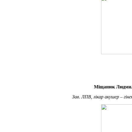
Міщанюк Людмил
Зав. ЛПВ, лікар акушер – гіне