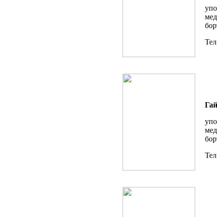
упо
мед
бор
Тел
Гай
упо
мед
бор
Тел