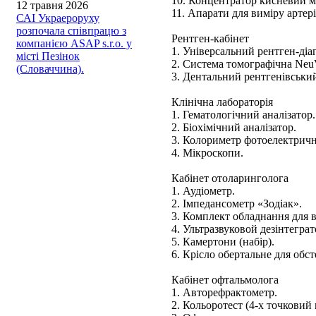
10. Концентратор кисневий 
12 травня 2026
11. Апарати для виміру артер
САІ Украероруху
розпочала співпрацю з
Рентген-кабінет
компанією ASAP s.r.o. у
1. Універсальний рентген-ді
місті Пезінок
2. Система томографічна NeuV
(Словаччина).
3. Дентальний рентгенівський
Клінічна лабораторія
1. Гематологічний аналізатор.
2. Біохімічний аналізатор.
3. Колориметр фотоелектрич
4. Мікроскопи.
Кабінет отоларинголога
1. Аудіометр.
2. Імпедансометр «Зодіак».
3. Комплект обладнання для 
4. Ультразвуковой дезінтеграт
5. Камертони (набір).
6. Крісло обертальне для обс
Кабінет офтальмолога
1. Авторефрактометр.
2. Кольоротест (4-х точковий