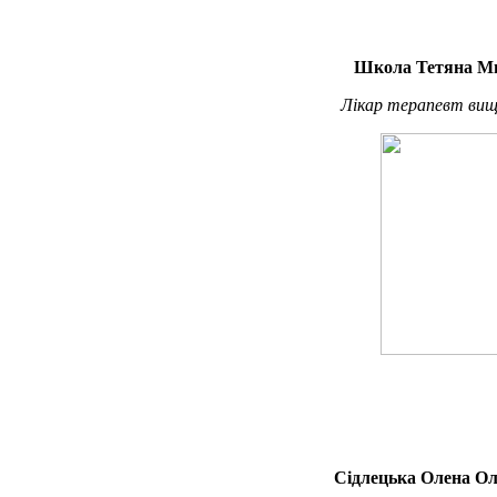
Школа Тетяна М
Лікар терапевт вищо
Сідлецька Олена Ол