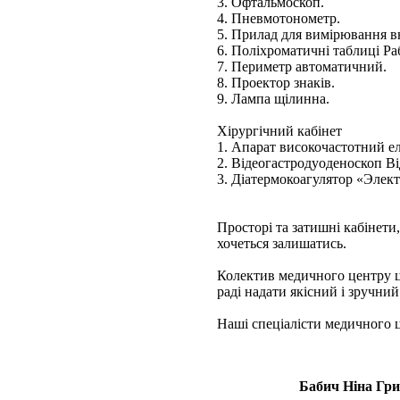
3. Офтальмоскоп.
4. Пневмотонометр.
5. Прилад для вимірювання в
6. Поліхроматичні таблиці Ра
7. Периметр автоматичний.
8. Проектор знаків.
9. Лампа щілинна.
Хірургічний кабінет
1. Апарат високочастотний е
2. Відеогастродуоденоскоп В
3. Діатермокоагулятор «Элек
Просторі та затишні кабінети
хочеться залишатись.
Колектив медичного центру це
раді надати якісний і зручни
Наші спеціалісти медичного 
Бабич Ніна Гри