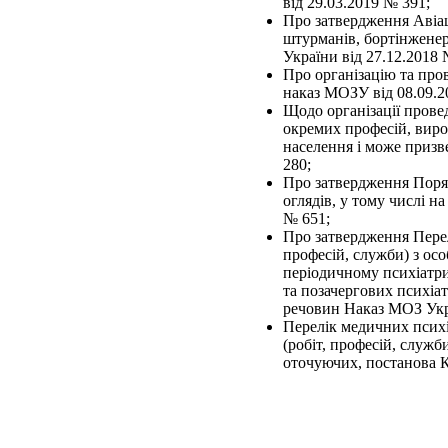
від 29.03.2019 № 391;
Про затвердження Авіац
штурманів, бортінженер
України від 27.12.2018 
Про організацію та про
наказ МОЗУ від 08.09.2
Щодо організації прове
окремих професій, вироб
населення і може призв
280;
Про затвердження Поря
оглядів, у тому числі 
№ 651;
Про затвердження Перелі
професій, служби) з ос
періодичному психіатри
та позачергових психіа
речовин Наказ МОЗ Укра
Перелік медичних псих
(робіт, професій, служ
оточуючих, постанова К