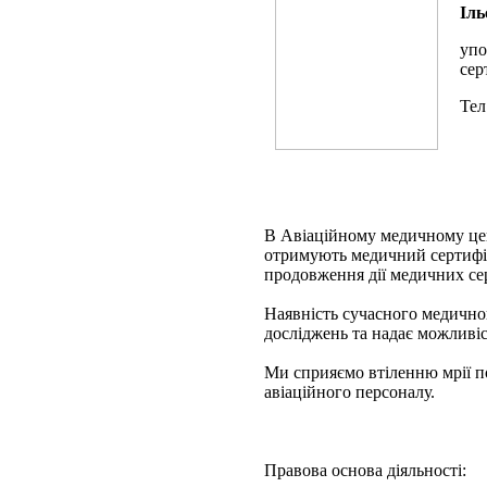
Іль
упо
сер
Тел
В Авіаційному медичному цен
отримують медичний сертифіка
продовження дії медичних сер
Наявність сучасного медично
досліджень та надає можливіс
Ми сприяємо втіленню мрії по
авіаційного персоналу.
Правова основа діяльності: