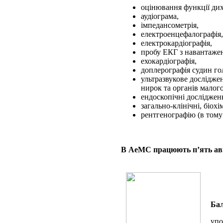
оцінювання функції ди
аудіограма,
імпедансометрія,
електроенцефалографія,
електрокардіографія,
пробу ЕКГ з навантаже
ехокардіографія,
доплерографія судин гол
ультразвукове дослідже
нирок та органів малого
ендоскопічні досліджен
загально-клінічні, біохі
рентгенографію (в тому
В АеМС працюють п’ять аві
Бал
упо