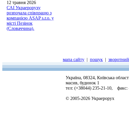
12 травня 2026
САІ Украероруху
розпочала співпрацю з
компанією ASAP s.r.o. у
місті Пезінок
(Словаччина).
мапа сайту
|
пошук
|
зворотний 
Україна, 08324, Київська облас
масив, будинок 1
тел: (+38044) 235-21-10, факс:
© 2005-2026 Украерорух