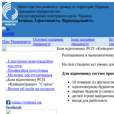
Міністерство розвитку громад та територій України
Державне підприємство
обслуговування повітряного руху України
Безпека. Ефективність. Відповідальність
Основні напрями
Інші напрями
Бе
Про Украерорух
діяльності
діяльності
си
База відпочинку РСП «Київцент
Розташована в мальовничому ку
Електронні комунікаційні
На базі створені всі умови дл
послуги
Професійна підготовка
Для відпочинку гостям про
Медичне обслуговування
База відпочинку РСП
16 номерів (із зручност
«Київцентраеро» "Стріла"
одноповерхові будиночк
Вплив об’єктів на польоти
окрема будівля із санв
дитячі ігрові майданчи
місця для риболовлі.
наша сторінка на