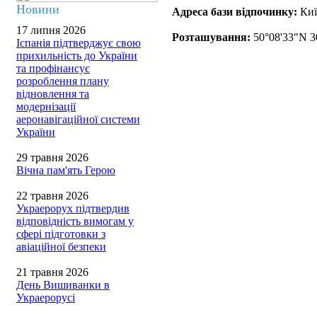
Новини
Адреса бази відпочинку:
Киї
17 липня 2026
Розташування:
50°08'33"N 3
Іспанія підтверджує свою
прихильність до України
та профінансує
розроблення плану
відновлення та
модернізації
аеронавігаційної системи
України
29 травня 2026
Вічна пам'ять Герою
22 травня 2026
Украерорух підтвердив
відповідність вимогам у
сфері підготовки з
авіаційної безпеки
21 травня 2026
День Вишиванки в
Украерорусі