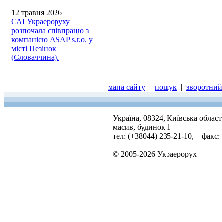
12 травня 2026
САІ Украероруху
розпочала співпрацю з
компанією ASAP s.r.o. у
місті Пезінок
(Словаччина).
мапа сайту
|
пошук
|
зворотний 
Україна, 08324, Київська облас
масив, будинок 1
тел: (+38044) 235-21-10, факс:
© 2005-2026 Украерорух