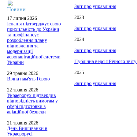
Звіт про управління
Новини
2023
17 липня 2026
Іспанія підтверджує свою
Звіт про управління
прихильність до України
та профінансує
2024
розроблення плану
відновлення та
Звіт про управління
модернізації
аеронавігаційної системи
Публічна версія Річного звіт
України
2025
29 травня 2026
Вічна пам'ять Герою
Звіт про управління
22 травня 2026
Украерорух підтвердив
відповідність вимогам у
сфері підготовки з
авіаційної безпеки
21 травня 2026
День Вишиванки в
Украерорусі