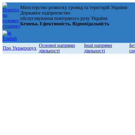
Міністерство розвитку громад та територій України
Державне підприємство
обслуговування повітряного руху України
Безпека. Ефективність. Відповідальність
Основні напрями
Інші напрями
Бе
Про Украерорух
діяльності
діяльності
си