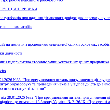
 "Про режим неповного робочого часу"
ОРУПЦІЙНІ РИЗИКИ
ослужбовців про надання фінансових довідок для перерахунку п
с основних засобів
ій на послуги з проведення незалежної оцінки основних засобів 
ки діяльності
ання підприємства стосовно зміни контактних даних працівника
есію
.01.2026 №33 "Про врегулювання питань призупинення дії трудов
нтру Украероруху та приведення наказів у відповідність до вимо
оєнного стану» зі змінами"
від 29.01.2026 №32 "Про врегулювання питань призупинення ді
овідність до вимог ст. 13 Закону України № 2136-IX «Про організ