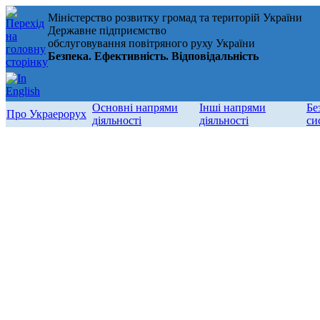
Міністерство розвитку громад та територій України
Державне підприємство
обслуговування повітряного руху України
Безпека. Ефективність. Відповідальність
Основні напрями
Інші напрями
Бе
Про Украерорух
діяльності
діяльності
си