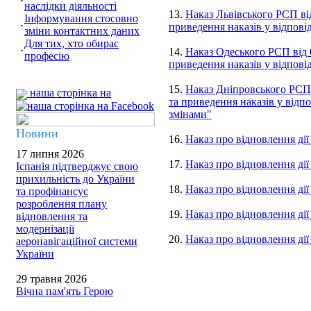
наслідки діяльності
13.
Наказ Львівського РСП ві
Інформування стосовно
приведення наказів у відпові
зміни контактних даних
Для тих, хто обирає
14.
Наказ Одеського РСП від 
професію
приведення наказів у відпові
15.
Наказ Дніпровського РСП 
наша сторінка на
та приведення наказів у відп
змінами"
Новини
16.
Наказ про відновлення ді
17 липня 2026
17.
Наказ про відновлення дії
Іспанія підтверджує свою
прихильність до України
18.
Наказ про відновлення ді
та профінансує
розроблення плану
19.
Наказ про відновлення ді
відновлення та
модернізації
20.
Наказ про відновлення ді
аеронавігаційної системи
України
29 травня 2026
Вічна пам'ять Герою