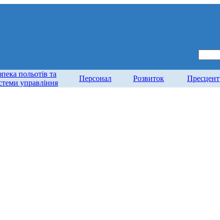
зпека польотів та
Персонал
Розвиток
Пресцент
стеми управління