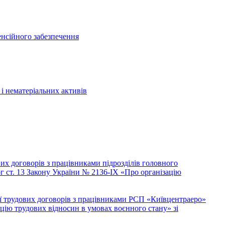
енсійного забезпечення
і нематеріальних активів
их договорів з працівниками підрозділів головного
г ст. 13 Закону України № 2136-IX «Про організацію
ї трудових договорів з працівниками РСП «Київцентраеро»
ацію трудових відносин в умовах воєнного стану» зі