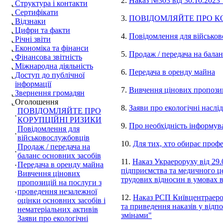
2.
Наказ №303 від 30.10.2023
Структура і контакти
Сертифікати
3.
ПОВІДОМЛЯЙТЕ ПРО К
Відзнаки
Цифри та факти
4.
Повідомлення для військов
Річні звіти
Економіка та фінанси
5.
Продаж / передача на балан
Фінансова звітність
Міжнародна діяльність
6.
Передача в оренду майна
Доступ до публічної
інформації
7.
Вивчення цінових пропозиц
Звернення громадян
Оголошення
8.
Заяви про екологічні наслід
ПОВІДОМЛЯЙТЕ ПРО
КОРУПЦІЙНІ РИЗИКИ
9.
Про необхідність інформув
Повідомлення для
військовослужбовців
10.
Для тих, хто обирає проф
Продаж / передача на
баланс основних засобів
11.
Наказ Украероруху від 29
Передача в оренду майна
підприємства та медичного це
Вивчення цінових
трудових відносин в умовах в
пропозицій на послуги з
проведення незалежної
12.
Наказ РСП Київцентраеро 
оцінки основних засобів і
та приведення наказів у відп
нематеріальних активів
змінами"
Заяви про екологічні