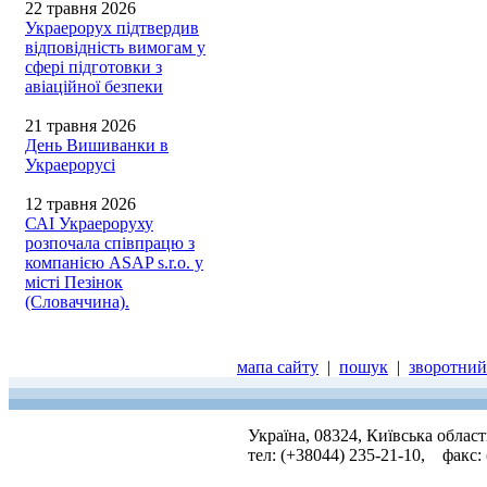
22 травня 2026
Украерорух підтвердив
відповідність вимогам у
сфері підготовки з
авіаційної безпеки
21 травня 2026
День Вишиванки в
Украерорусі
12 травня 2026
САІ Украероруху
розпочала співпрацю з
компанією ASAP s.r.o. у
місті Пезінок
(Словаччина).
мапа сайту
|
пошук
|
зворотний 
Україна, 08324, Київська облас
тел: (+38044) 235-21-10, факс: