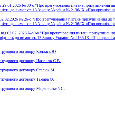
д 29.01.2026 № 30-о "Про врегулювання питань призупинення дії
дність до вимог ст. 13 Закону України № 2136-IX «Про організац
02.02.2026 № 26-о "Про врегулювання питань призупинення дії 
дність до вимог ст. 13 Закону України № 2136-IX «Про організац
від 02.02. 2026 №49-о "Про врегулювання питань призупинення 
овідність до вимог ст. 13 Закону України № 2136-IX «Про організ
ї трудового договору Кондась Ю
 трудового договору Настасяк С.В.
ї трудового договору Стасюк М.
ї трудового договору Тамара О.
ї трудового договору Марковський С.