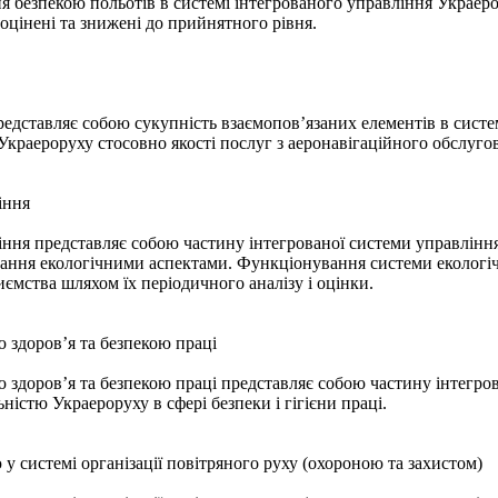
я безпекою польотів в системі інтегрованого управління Украерор
 оцінені та знижені до прийнятного рівня.
редставляє собою сукупність взаємопов’язаних елементів в сист
Украероруху стосовно якості послуг з аеронавігаційного обслуго
іння
ння представляє собою частину інтегрованої системи управління 
ування екологічними аспектами. Функціонування системи екологі
ємства шляхом їх періодичного аналізу і оцінки.
 здоров’я та безпекою праці
здоров’я та безпекою праці представляє собою частину інтегров
ністю Украероруху в сфері безпеки і гігієни праці.
у системі організації повітряного руху (охороною та захистом)