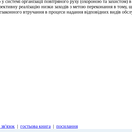
у системі організації повітряного руху (охороною та захистом) в
ективну реалізацію низки заходів з метою переконання в тому, щ
езаконного втручання в процеси надання відповідних видів обсл
зв'язок
|
гостьова книга
|
посилання