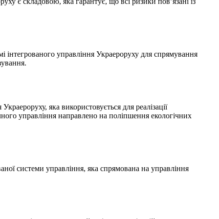
уху є складовою, яка гарантує, що всі ризики пов’язані із
емі інтегрованого управління Украероруху для спрямування
вування.
Украероруху, яка використовується для реалізації
чного управління направлено на поліпшення екологічних
аної системи управління, яка спрямована на управління