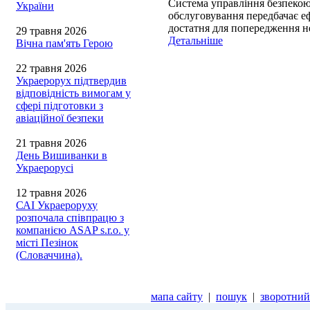
Система управління безпекою 
України
обслуговування передбачає еф
достатня для попередження н
29 травня 2026
Детальніше
Вічна пам'ять Герою
22 травня 2026
Украерорух підтвердив
відповідність вимогам у
сфері підготовки з
авіаційної безпеки
21 травня 2026
День Вишиванки в
Украерорусі
12 травня 2026
САІ Украероруху
розпочала співпрацю з
компанією ASAP s.r.o. у
місті Пезінок
(Словаччина).
мапа сайту
|
пошук
|
зворотний 