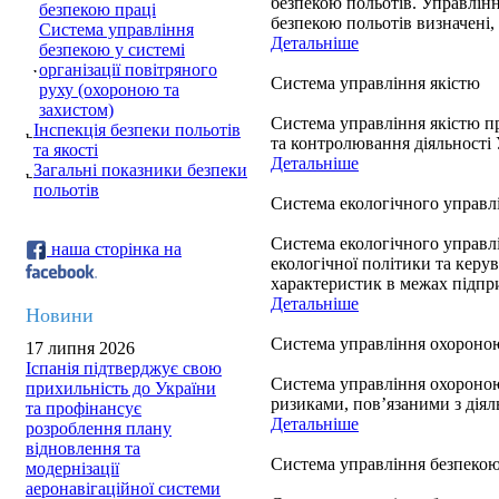
безпекою польотів. Управлінн
безпекою праці
безпекою польотів визначені,
Система управління
Детальніше
безпекою у системі
організації повітряного
Система управління якістю
руху (охороною та
захистом)
Система управління якістю п
Інспекція безпеки польотів
та контролювання діяльності 
та якості
Детальніше
Загальні показники безпеки
польотів
Система екологічного управл
Система екологічного управлі
наша сторінка на
екологічної політики та кер
характеристик в межах підпри
Детальніше
Новини
Система управління охороною
17 липня 2026
Іспанія підтверджує свою
Система управління охороною 
прихильність до України
ризиками, пов’язаними з діяль
та профінансує
Детальніше
розроблення плану
відновлення та
Система управління безпекою 
модернізації
аеронавігаційної системи