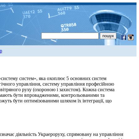
р
«систему систем», яка охоплює 5 основних систем
огічного управління, систему управління професійною
овітряного руху (охороною і захистом). Кожна система
кі мають бути впровадженими, контрольованими та
жуть бути оптимізованими шляхом їх інтеграції, що
значає діяльність Украероруху, спрямовану на управління