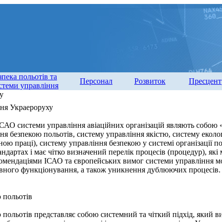
зпека польотів та
Персонал
Розвиток
Пресцент
стеми управління
у
ння Украероруху
ІСАО системи управління авіаційних організацій являють собою 
ня безпекою польотів, систему управління якістю, систему екол
ною праці), систему управління безпекою у системі організації п
андартах і має чітко визначений перелік процесів (процедур), я
комендаціями ІСАО та європейських вимог системи управління мо
ивного функціонування, а також уникнення дублюючих процесів.
 польотів
польотів представляє собою системний та чіткий підхід, який ви