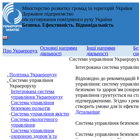
Міністерство розвитку громад та територій України
Державне підприємство
обслуговування повітряного руху України
Безпека. Ефективність. Відповідальність
Основні напрями
Інші напрями
Бе
Про Украерорух
діяльності
діяльності
си
Системи управління Украерорух
Інтегрована система управлі
Політика Украероруху
Відповідно до рекомендацій 
Системи управління
управління: систему управлін
Украероруху
безпекою та здоров’ям (охоро
Інтегрована система
управління грунтується на ст
управління Украероруху
підтвердженими. Згідно з ре
Система управління
створить умови для їх ефект
безпекою польотів
Детальніше
Система управління якістю
Система екологічного
Система управління безпекою
управління
Система управління
Система управління безпекою 
охороною здоров’я та