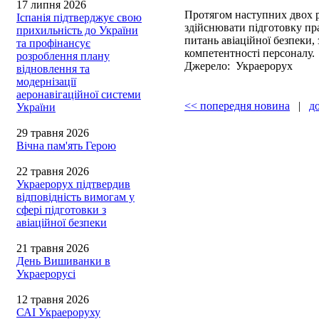
17 липня 2026
Протягом наступних двох 
Іспанія підтверджує свою
здійснювати підготовку пр
прихильність до України
питань авіаційної безпеки
та профінансує
компетентності персоналу.
розроблення плану
Джерело: Украерорух
відновлення та
модернізації
аеронавігаційної системи
<< попередня новина
|
д
України
29 травня 2026
Вічна пам'ять Герою
22 травня 2026
Украерорух підтвердив
відповідність вимогам у
сфері підготовки з
авіаційної безпеки
21 травня 2026
День Вишиванки в
Украерорусі
12 травня 2026
САІ Украероруху