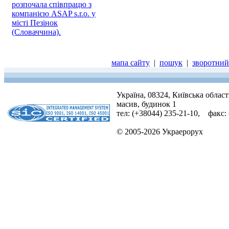
розпочала співпрацю з
компанією ASAP s.r.o. у
місті Пезінок
(Словаччина).
мапа сайту
|
пошук
|
зворотний 
Україна, 08324, Київська облас
масив, будинок 1
тел: (+38044) 235-21-10, факс:
© 2005-2026 Украерорух