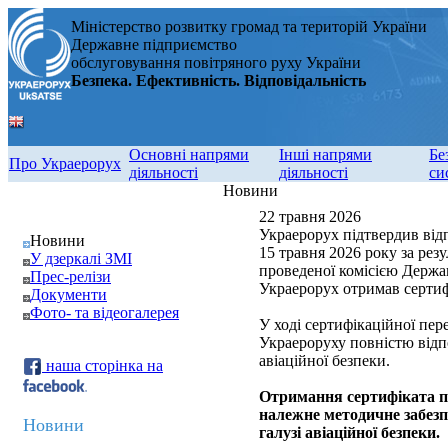
Міністерство розвитку громад та територій України
Державне підприємство
обслуговування повітряного руху України
Безпека. Ефективність. Відповідальність
Основні напрями
Інші напрями
Бе
Про Украерорух
діяльності
діяльності
си
Новини
22 травня 2026
Украерорух підтвердив відп
Новини
15 травня 2026 року за рез
У дзеркалі ЗМІ
проведеної комісією Держав
Прес-релізи
Украерорух отримав сертифі
Документи
Фото- та відеогалерея
У ході сертифікаційної пе
Украероруху повністю відп
авіаційної безпеки.
наша сторінка на
Отримання сертифіката пі
належне методичне забезп
Новини
галузі авіаційної безпеки.