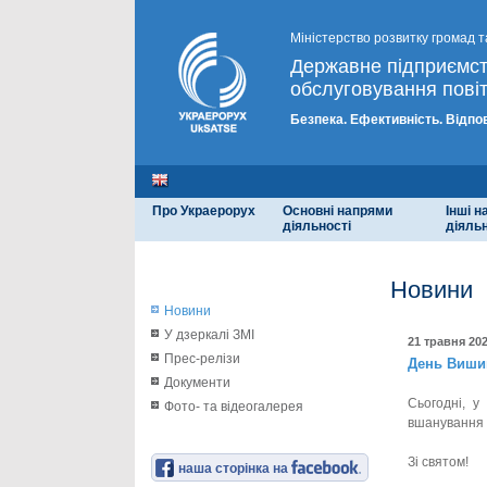
Міністерство розвитку громад т
Державне підприємс
обслуговування повіт
Безпека. Ефективність. Відпо
Про Украерорух
Основні напрями
Інші 
діяльності
діяльн
Новини
Новини
У дзеркалі ЗМІ
21 травня 20
Прес-релізи
День Виши
Документи
Сьогодні, 
Фото- та відеогалерея
вшанування 
Зі святом!
наша сторінка на