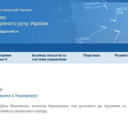
а територій України
тво
ряного руху України
відальність
напрями
Безпека польотів та
Персонал
Розвит
ості
системи управління
26
ванки в Украерорусі
у День Вишиванки, колектив Украероруху теж долучився до підтримки та
символу українського народу.