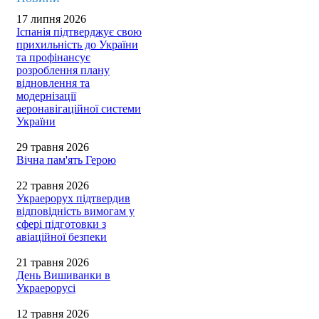
17 липня 2026
Іспанія підтверджує свою
прихильність до України
та профінансує
розроблення плану
відновлення та
модернізації
аеронавігаційної системи
України
29 травня 2026
Вічна пам'ять Герою
22 травня 2026
Украерорух підтвердив
відповідність вимогам у
сфері підготовки з
авіаційної безпеки
21 травня 2026
День Вишиванки в
Украерорусі
12 травня 2026