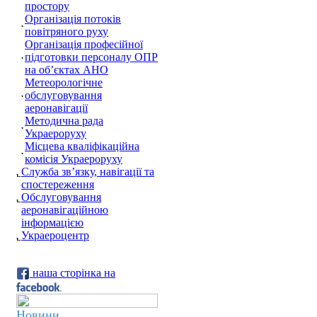
простору
Організація потоків
повітряного руху
Організація професійної
підготовки персоналу ОПР
на об’єктах АНО
Метеорологічне
обслуговування
аеронавігації
Методична рада
Украероруху
Місцева кваліфікаційна
комісія Украероруху
Служба зв’язку, навігації та
спостереження
Обслуговування
аеронавігаційною
інформацією
Украероцентр
наша сторінка на
Новини