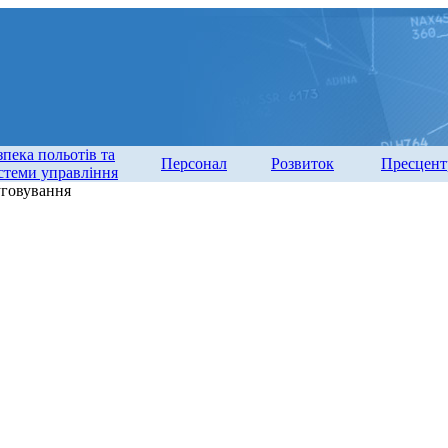
зпека польотів та
Персонал
Розвиток
Пресцент
стеми управління
уговування