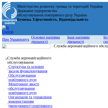
Міністерство розвитку громад та територій України
Державне підприємство
обслуговування повітряного руху України
Безпека. Ефективність. Відповідальність
Основні напрями
Інші напрями
Бе
Про Украерорух
діяльності
діяльності
си
Служба аеронавігаційного обсл
Служба аеронавігаційного
обслуговування
Структура та основні
засади функціонування
Обслуговування
повітряного руху
Моніторинг якості
обслуговування
повітряного руху
Організація та управління
використанням
(менеджмент) повітряного