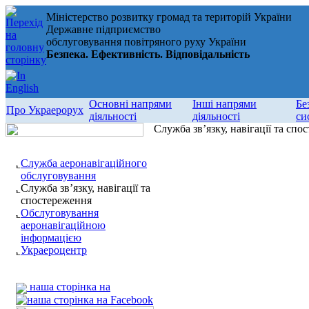
Міністерство розвитку громад та територій України
Державне підприємство
обслуговування повітряного руху України
Безпека. Ефективність. Відповідальність
Основні напрями
Інші напрями
Бе
Про Украерорух
діяльності
діяльності
си
Служба зв’язку, навігації та спо
Служба аеронавігаційного
обслуговування
Служба зв’язку, навігації та
спостереження
Обслуговування
аеронавігаційною
інформацією
Украероцентр
наша сторінка на