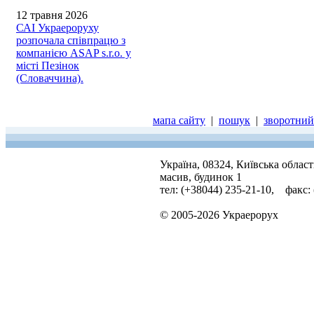
12 травня 2026
САІ Украероруху
розпочала співпрацю з
компанією ASAP s.r.o. у
місті Пезінок
(Словаччина).
мапа сайту
|
пошук
|
зворотний 
Україна, 08324, Київська облас
масив, будинок 1
тел: (+38044) 235-21-10, факс:
© 2005-2026 Украерорух