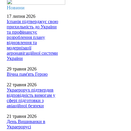
Новини
17 липня 2026
Іспанія підтверджує свою
прихильність до України
та профінансує
розроблення плану
відновлення та
модернізації
аеронавігаційної системи
України
29 травня 2026
Вічна пам'ять Герою
22 травня 2026
Украерорух підтвердив
відповідність вимогам у
сфері підготовки з
авіаційної безпеки
21 травня 2026
День Вишиванки в
Украерорусі