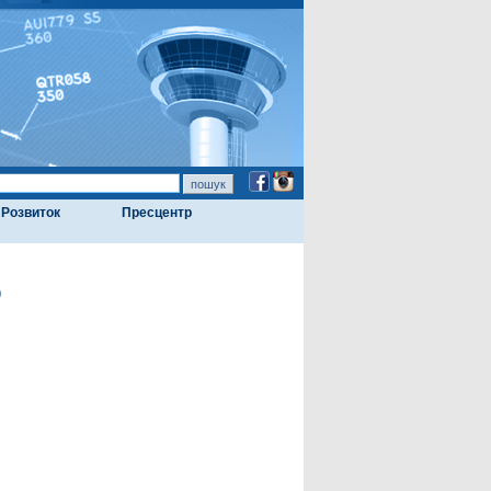
Розвиток
Пресцентр
ю