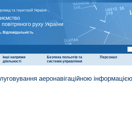
громад та територій України
риємство
 повітряного руху України
. Відповідальність
Інші напрями
Безпека польотів та
Персонал
діяльності
системи управління
луговування аеронавігаційною інформаціє