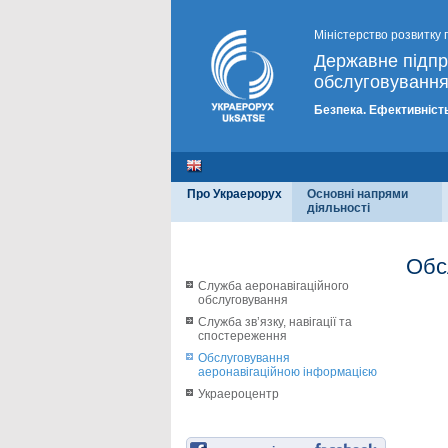
Міністерство розвитку 
Державне підп
обслуговування
Безпека. Ефективність
Про Украерорух
Основні напрями
діяльності
Обс
Служба аеронавігаційного
обслуговування
Служба зв’язку, навігації та
спостереження
Обслуговування
аеронавігаційною інформацією
Украероцентр