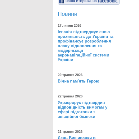
наша сторінка на
Новини
17 липня 2026
Іспанія підтверджує свою
прихильність до України та
профінансує розроблення
плану відновлення та
модернізації
аеронавігаційної системи
України
29 травня 2026
Вічна пам'ять Герою
22 травня 2026
Украерорух підтвердив
відповідність вимогам у
сфері підготовки з
авіаційної безпеки
21 травня 2026
День Вишиванки в