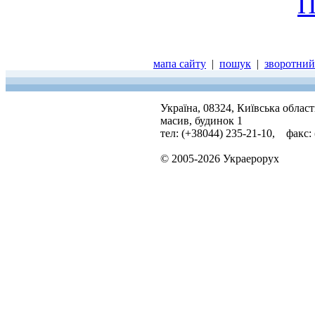
П
мапа сайту
|
пошук
|
зворотний 
Україна, 08324, Київська облас
масив, будинок 1
тел: (+38044) 235-21-10, факс:
© 2005-2026 Украерорух