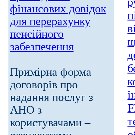
р
фінансових довідок
п
для перерахунку
в
пенсійного
щ
забезпечення
д
б
Примірна форма
к
договорів про
і
надання послуг з
F
АНО з
т
користувачами –
о