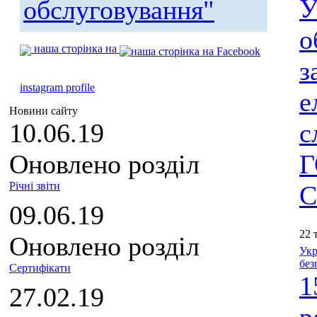
У
обслуговування"
о
наша сторінка на
з
instagram profile
е
Новини сайту
10.06.19
с
Оновлено розділ
Г
Річні звіти
С
09.06.19
22 
Оновлено розділ
Укр
без
Сертифікати
1
27.02.19