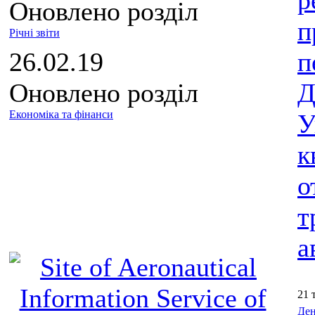
р
Оновлено розділ
п
Річні звіти
26.02.19
п
Оновлено розділ
Д
Економіка та фінанси
У
к
о
т
а
21 
Ден