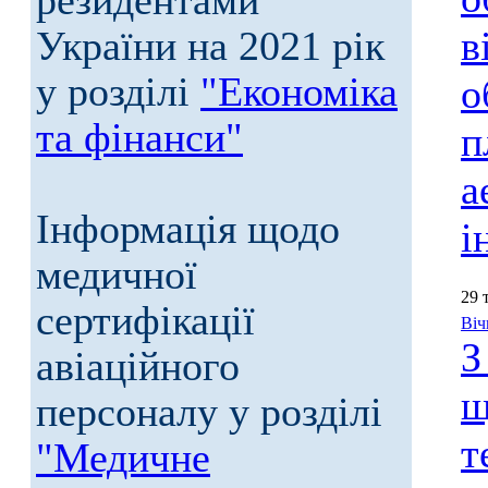
резидентами
України на 2021 рік
в
у розділі
"Економіка
о
та фінанси"
п
а
Інформація щодо
і
медичної
29 
сертифікації
Віч
З
авіаційного
щ
персоналу у розділі
т
"Медичне