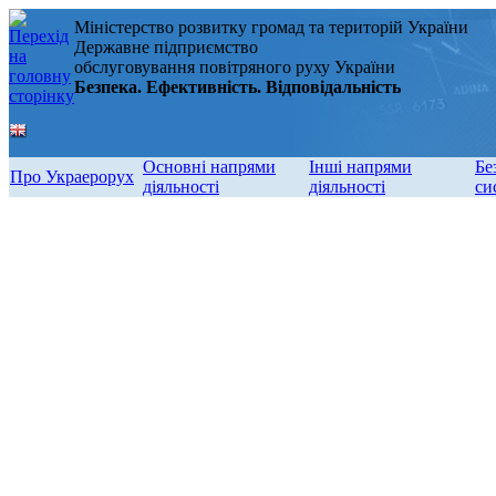
Міністерство розвитку громад та територій України
Державне підприємство
обслуговування повітряного руху України
Безпека. Ефективність. Відповідальність
Основні напрями
Інші напрями
Бе
Про Украерорух
діяльності
діяльності
си