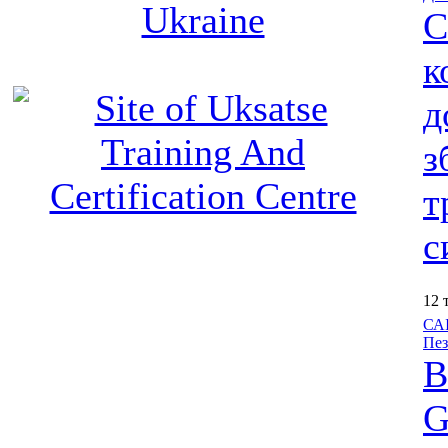
С
к
д
з
т
с
12 
САІ
Пез
В
G