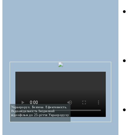
Украерорух. Безпека. Ефективність.
Відповідальність Іміджевий
відеофільм до 25-річчя Украероруху