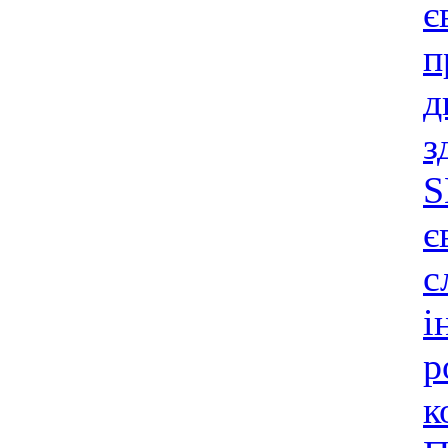
є
п
д
з
S
є
с
і
р
к