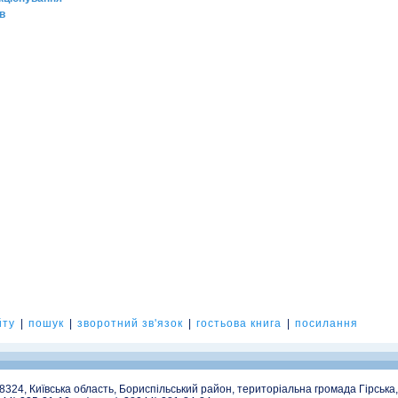
в
йту
|
пошук
|
зворотний зв'язок
|
гостьова книга
|
посилання
08324, Київська область, Бориспільський район, територіальна громада Гірська