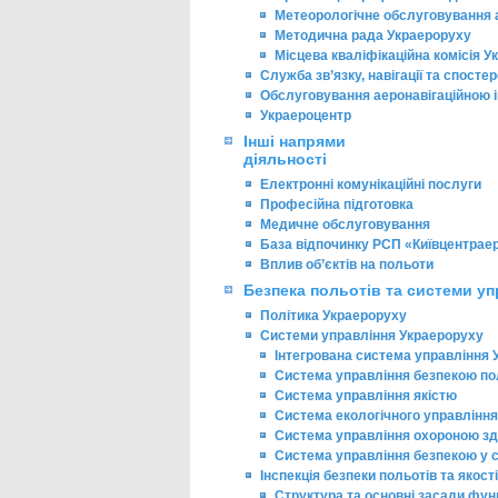
Метеорологічне обслуговування а
Методична рада Украероруху
Місцева кваліфікаційна комісія 
Служба зв’язку, навігації та спост
Обслуговування аеронавігаційною
Украероцентр
Інші напрями
діяльності
Електронні комунікаційні послуги
Професійна підготовка
Медичне обслуговування
База відпочинку РСП «Київцентраер
Вплив об’єктів на польоти
Безпека польотів та системи уп
Політика Украероруху
Системи управління Украероруху
Інтегрована система управління 
Система управління безпекою по
Система управління якістю
Система екологічного управління
Система управління охороною здо
Система управління безпекою у си
Інспекція безпеки польотів та якості
Структура та основні засади фун