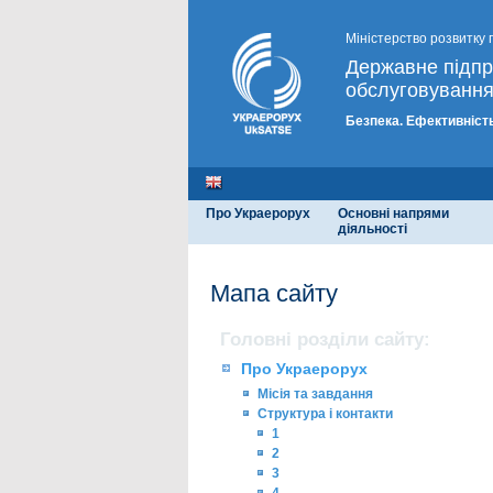
Міністерство розвитку 
Державне підп
обслуговування
Безпека. Ефективність
Про Украерорух
Основні напрями
діяльності
Мапа сайту
Головні розділи сайту:
Про Украерорух
Місія та завдання
Структура і контакти
1
2
3