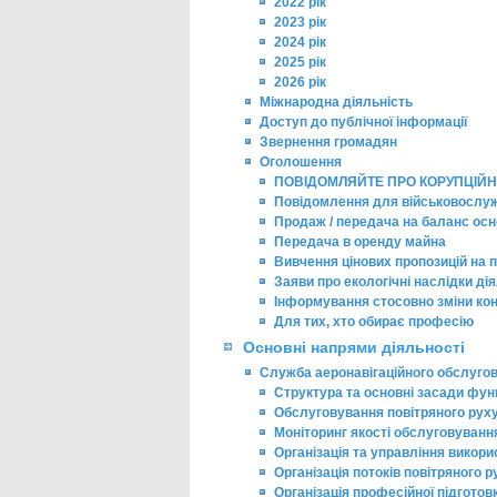
2022 рік
2023 рік
2024 рік
2025 рік
2026 рік
Міжнародна діяльність
Доступ до публічної інформації
Звернення громадян
Оголошення
ПОВІДОМЛЯЙТЕ ПРО КОРУПЦІЙН
Повідомлення для військовослу
Продаж / передача на баланс осн
Передача в оренду майна
Вивчення цінових пропозицій на п
Заяви про екологічні наслідки ді
Інформування стосовно зміни ко
Для тих, хто обирає професію
Основні напрями діяльності
Служба аеронавігаційного обслуго
Структура та основні засади фун
Обслуговування повітряного рух
Моніторинг якості обслуговуванн
Організація та управління викор
Організація потоків повітряного р
Організація професійної підгото