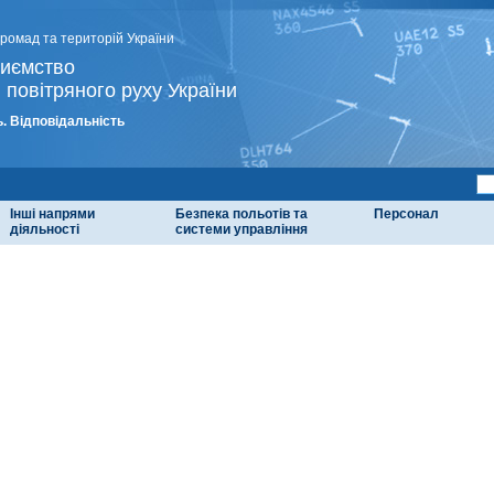
громад та територій України
риємство
 повітряного руху України
. Відповідальність
Інші напрями
Безпека польотів та
Персонал
діяльності
системи управління