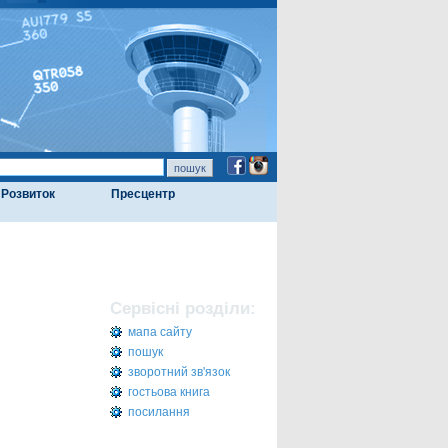
Розвиток
Пресцентр
Сервісні розділи:
мапа сайту
пошук
зворотний зв'язок
гостьова книга
посилання