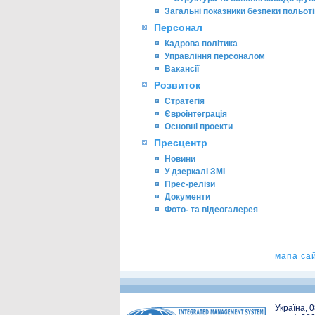
Загальні показники безпеки польоті
Персонал
Кадрова політика
Управління персоналом
Вакансії
Розвиток
Стратегія
Євроінтеграція
Основні проекти
Пресцентр
Новини
У дзеркалі ЗМІ
Прес-релізи
Документи
Фото- та відеогалерея
мапа са
Україна, 