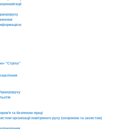
еронавігації
Украероруху
ереження
 інформацією
о» "Стріла"
равління
Украероруху
льотів
ров’я та безпекою праці
стемі організації повітряного руху (охороною та захистом)
кціонування