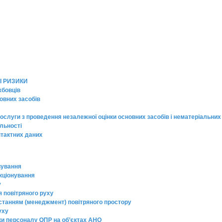
І РИЗИКИ
жбовців
овних засобів
ослуги з проведення незалежної оцінки основних засобів і нематеріальних
яльності
нтактних даних
вування
кціонування
у
я повітряного руху
истанням (менеджмент) повітряного простору
уху
вки персоналу ОПР на об’єктах АНО