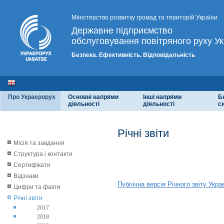
Міністерство розвитку громад та територій України
Державне підприємство
обслуговування повітряного руху Ук
Безпека. Ефективність. Відповідальність
Про Украерорух
Основні напрями
Інші напрями
Б
діяльності
діяльності
с
Річні звіти
Місія та завдання
Структура і контакти
2017
Сертифікати
Відзнаки
Публічна версія Річного звіту Укр
Цифри та факти
Річні звіти
2018
2017
2018