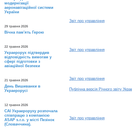
модернізації
2022
аеронавігаційної системи
України
Звіт про управління
29 травня 2026
Вічна пам'ять Герою
2023
22 травня 2026
Звіт про управління
Украерорух підтвердив
відповідність вимогам у
2024
сфері підготовки з
авіаційної безпеки
Звіт про управління
21 травня 2026
День Вишиванки в
Публічна версія Річного звіту Укр
Украерорусі
2025
12 травня 2026
САІ Украероруху розпочала
співпрацю з компанією
Звіт про управління
ASAP s.r.o. у місті Пезінок
(Словаччина).