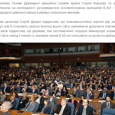
тупника Голови Державної авіаційної служби країни Сергія Коршука та 
лосила на необхідності дотримуватися основоположних принципів ICAO - 
ародної цивільної авіації в умовах глобальних викликів.
ва делегації Сергій Деркач підкреслив, що повномасштабна агресія рф, яка
ції, але й становить загрозу безпеці всього світу, закликав не допускати пом’я
також підкреслив, що держава, яка систематично порушує міжнародні норми
 бути серед її членів та закликав членів ICAО не голосувати за росію на виборах