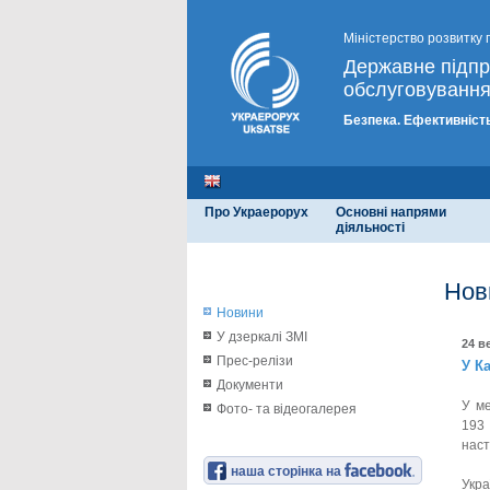
Міністерство розвитку 
Державне підп
обслуговування
Безпека. Ефективність
Про Украерорух
Основні напрями
діяльності
Нов
Новини
У дзеркалі ЗМІ
24 в
Прес-релізи
У К
Документи
У ме
Фото- та відеогалерея
193 
наст
наша сторінка на
Укра