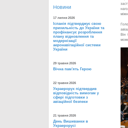
зас
Новини
наго
міжн
17 липня 2026
Іспанія підтверджує свою
Голо
прихильність до України та
авіа
профінансує розроблення
Він 
плану відновлення та
може
модернізації
аеронавігаційної системи
України
29 травня 2026
Вічна пам'ять Герою
22 травня 2026
Украерорух підтвердив
відповідність вимогам у
сфері підготовки з
авіаційної безпеки
21 травня 2026
День Вишиванки в
Украерорусі