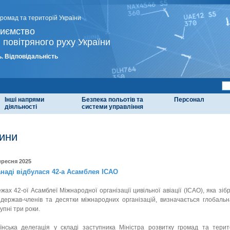
громад та територій України
риємство
 повітряного руху України
. Відповідальність
Інші напрями
Безпека польотів та
Персонал
діяльності
системи управління
ини
ересня 2025
анаді відбулася 42-а Асамблея ICAO
жах 42-ої Асамблеї Міжнародної організації цивільної авіації (ICAO), яка зі
держав-членів та десятки міжнародних організацій, визначається глобальна
упні три роки.
їнська делегація у складі заступника Міністра розвитку громад та тери