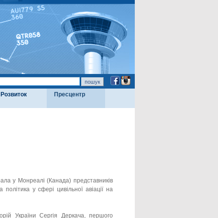
Розвиток
Пресцентр
брала у Монреалі (Канада) представників
 політика у сфері цивільної авіації на
торій України Сергія Деркача, першого