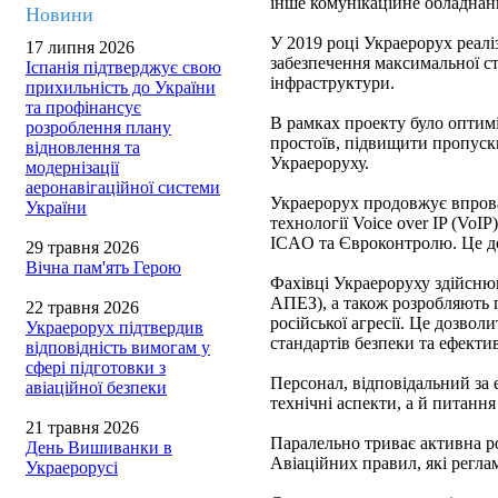
інше комунікаційне обладнан
Новини
У 2019 році Украерорух реалі
17 липня 2026
забезпечення максимальної ст
Іспанія підтверджує свою
інфраструктури.
прихильність до України
та профінансує
В рамках проекту було оптим
розроблення плану
простоїв, підвищити пропускн
відновлення та
Украероруху.
модернізації
аеронавігаційної системи
Украерорух продовжує впрова
України
технології Voice over IP (VoI
ICAO та Євроконтролю. Це до
29 травня 2026
Вічна пам'ять Герою
Фахівці Украероруху здійснюю
АПЕЗ), а також розробляють п
22 травня 2026
російської агресії. Це дозво
Украерорух підтвердив
стандартів безпеки та ефектив
відповідність вимогам у
сфері підготовки з
Персонал, відповідальний за 
авіаційної безпеки
технічні аспекти, а й питання
21 травня 2026
Паралельно триває активна р
День Вишиванки в
Авіаційних правил, які регла
Украерорусі