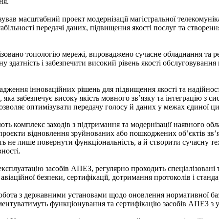
ня.
зував масштабний проект модернізації магістральної телекомуні
абільності передачі даних, підвищення якості послуг та створен
ізовано топологію мережі, впроваджено сучасне обладнання та ре
у здатність і забезпечити високий рівень якості обслуговування 
дження інноваційних рішень для підвищення якості та надійнос
P), яка забезпечує високу якість мовного зв’язку та інтеграцію з 
зволяє оптимізувати передачу голосу й даних у межах єдиної ци
ть комплекс заходів з підтримання та модернізації наявного обла
роєкти відновлення зруйнованих або пошкоджених об’єктів зв’язк
лить не лише повернути функціональність, а й створити сучасну 
ності.
експлуатацію засобів АПЕЗ, регулярно проходить спеціалізовані
 авіаційної безпеки, сертифікації, дотримання протоколів і станд
обота з державними установами щодо оновлення нормативної бази
ментуватимуть функціонування та сертифікацію засобів АПЕЗ з у