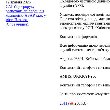
Складовою частиною діяльност
12 травня 2026
служби (AFS).
САІ Украероруху
розпочала співпрацю з
У межах послідовної політик
компанією ASAP s.r.o. у
Система обміну повідомленн
місті Пезінок
аеропортами, експлуатантами 
(Словаччина).
електрозв’язку РСП «Київцент
Контактна інформація
Всю інформацію щодо перелік
службі систем електрозв’язк
Адреса: 08301, Київська облас
Контактний телефон з питань 
AMHS: UKKKYFYX
Контактний телефон з питань
Звіти про якість телекомунік
2011
(
250 Kb)