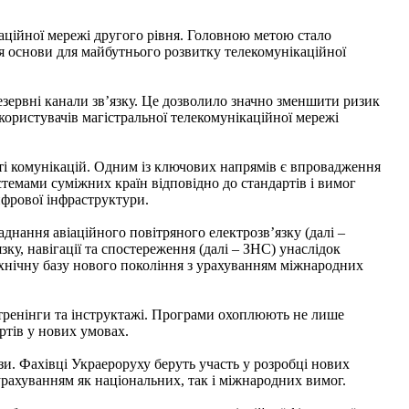
каційної мережі другого рівня. Головною метою стало
ня основи для майбутнього розвитку телекомунікаційної
зервні канали зв’язку. Це дозволило значно зменшити ризик
користувачів магістральної телекомунікаційної мережі
ті комунікацій. Одним із ключових напрямів є впровадження
системами суміжних країн відповідно до стандартів і вимог
фрової інфраструктури.
днання авіаційного повітряного електрозв’язку (далі –
у, навігації та спостереження (далі – ЗНС) унаслідок
технічну базу нового покоління з урахуванням міжнародних
 тренінги та інструктажі. Програми охоплюють не лише
артів у нових умовах.
. Фахівці Украероруху беруть участь у розробці нових
рахуванням як національних, так і міжнародних вимог.