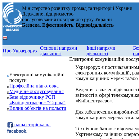
Міністерство розвитку громад та територій України
Державне підприємство
обслуговування повітряного руху України
Безпека. Ефективність. Відповідальність
Основні напрями
Інші напрями
Бе
Про Украерорух
діяльності
діяльності
си
Електронні комунікаційні послу
Украерорух є постачальником
електронних комунікацій, ра
Електронні комунікаційні
комунікаційних мереж та/або 
послуги
Професійна підготовка
Ведення зазначеної діяльност
Медичне обслуговування
звітності в сфері телекомуні
База відпочинку РСП
«Київцентраеро».
«Київцентраеро» "Стріла"
Вплив об’єктів на польоти
Для забезпечення виробничої 
комунікаційну мережу загал
наша сторінка на
Технічною базою є відомча м
Укртелекому та інших операто