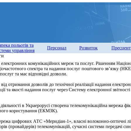
зпека польотів та
Персонал
Розвиток
Пресцент
стеми управління
ги
 електронних комунікаційних мереж та послуг. Рішенням Націона
діочастотного спектра та надання послуг поштового зв’язку (НК
послуг та має відповідні дозволи.
і від отримання дозволів до технічної реалізації надання електро
кації та якості надання послуг через Систему електронної звітно
діяльності в Украерорусі створена телекомунікаційна мережа фі
ьного користування (ЕКМЗК).
ережа цифрових АТС «Меридіан-1», власні волоконно-оптичні лін
рів (провайдерів) телекомунікацій, сучасні системи передачі си