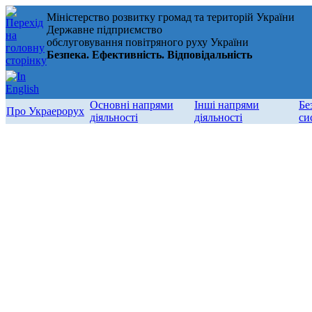
Міністерство розвитку громад та територій України
Державне підприємство
обслуговування повітряного руху України
Безпека. Ефективність. Відповідальність
Основні напрями
Інші напрями
Бе
Про Украерорух
діяльності
діяльності
си