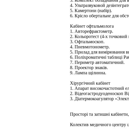
3. Комплект обладнання для 
4. Ультразвуковой дезінтеграт
5. Камертони (набір).
6. Крісло обертальне для обс
Кабінет офтальмолога
1. Авторефрактометр.
2. Кольоротест (4-х точковий
3. Офтальмоскоп.
4. Пневмотонометр.
5. Прилад для вимірювання в
6. Поліхроматичні таблиці Ра
7. Периметр автоматичний.
8. Проектор знаків.
9. Лампа щілинна.
Хірургічний кабінет
1. Апарат високочастотний е
2. Відеогастродуоденоскоп В
3. Діатермокоагулятор «Элек
Просторі та затишні кабінети
Колектив медичного центру це