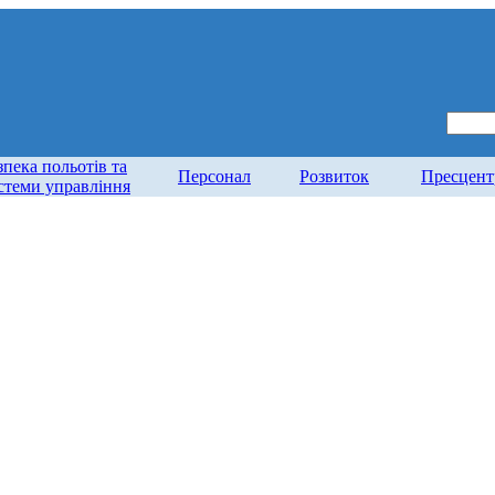
зпека польотів та
Персонал
Розвиток
Пресцент
стеми управління