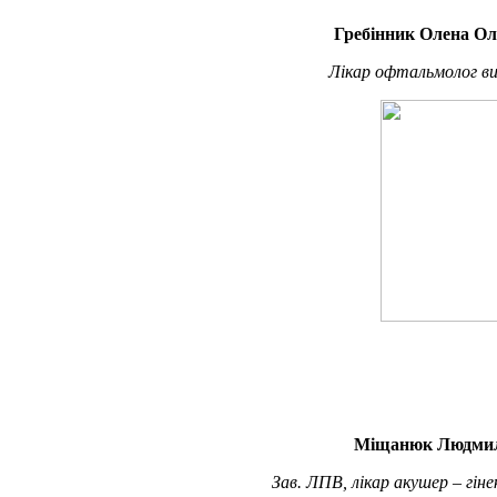
Гребінник Олена Ол
Лікар офтальмолог ви
Міщанюк Людмил
Зав. ЛПВ, лікар акушер – гіне