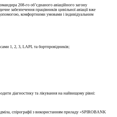
командира 208-го об’єднаного авіаційного загону
дичне забезпечення працівників цивільної авіації вже
 допомогою, комфортними умовами і індивідуальним
сами 1, 2, 3, LAPL та бортпровідників;
ити діагностику та лікування на найвищому рівні:
едміла, спірографії з використанням приладу «SPIROBANK