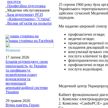
послуги
25 серпня 1960 року була орг
Професійна підготовка
Українського територіального
Медичне обслуговування
здійснює сучасний Медичний 
База відпочинку РСП
підходом.
«Київцентраеро» "Стріла"
Вплив об’єктів на польоти
Ми надаємо широкий спектр 
профілактичні огляди;
наша сторінка на
медичні огляди;
проведення медичної сер
укладання декларацій н
Новини
консультації вузьких спе
послуги клінічної та фу
17 липня 2026
фізіотерапевтичні послу
Іспанія підтверджує свою
профілактичні огляди п
прихильність до України
послуги водолікарні.
та профінансує
розроблення плану
відновлення та
модернізації
Медичний центр Украероруху 
аеронавігаційної системи
України
Кабінет функціональної діаг
1. Комплекс електрокардіогр
29 травня 2026
2. Комплекс «CardioPC/Е» дл
Вічна пам'ять Герою
G».