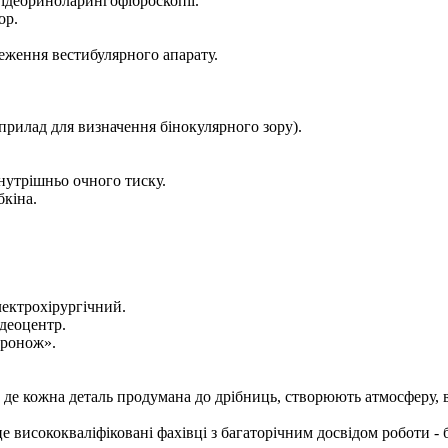
відеориноларингофіброскопії.
ор.
теження вестибулярного апарату.
 прилад для визначення бінокулярного зору).
нутрішньо очного тиску.
бкіна.
лектрохірургічний.
ідеоцентр.
тронож».
, де кожна деталь продумана до дрібниць, створюють атмосферу, в
 висококваліфіковані фахівці з багаторічним досвідом роботи - б