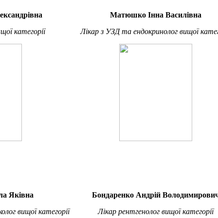
ександрівна
Матюшко Інна Василівна
щої категорії
Лікар з УЗД та ендокринолог вищої катег
а Яківна
Бондаренко Андрій Володимирови
колог вищої категорії
Лікар рентгенолог вищої категорії