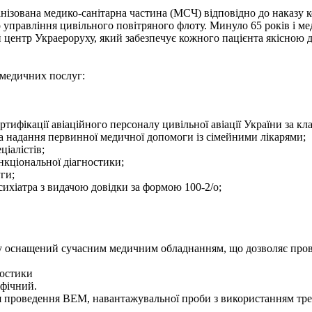
анізована медико-санітарна частина (МСЧ) відповідно до наказу 
 управління цивільного повітряного флоту. Минуло 65 років і ме
центр Украероруху, який забезпечує кожного пацієнта якісною
медичних послуг:
тифікації авіаційного персоналу цивільної авіації України за кла
а надання первинної медичної допомоги із сімейними лікарями;
ціалістів;
нкціональної діагностики;
ги;
сихіатра з видачою довідки за формою 100-2/о;
оснащений сучасним медичним обладнанням, що дозволяє провод
ностики
афічний.
я проведення ВЕМ, навантажувальної проби з використанням тр