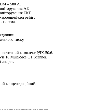
IDM – 580 А.
моніторування AT.
моніторування ЕКГ.
ктроенцефалографії .
а система.
медичний.
іального тиску.
агностичний комплекс РДК-50/6.
is 16 Multi-Sice CT Scanner.
 апарат.
ний концентраційний.