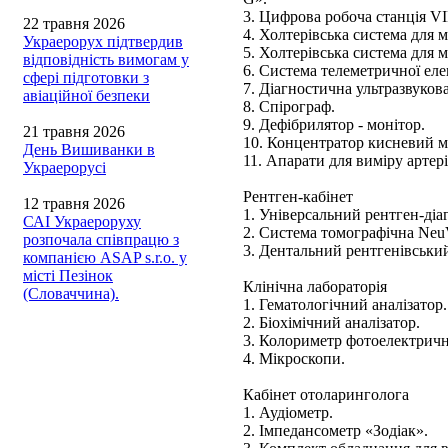
3. Цифрова робоча станція V
22 травня 2026
4. Холтерівська система для 
Украерорух підтвердив
5. Холтерівська система для 
відповідність вимогам у
6. Система телеметричної еле
сфері підготовки з
7. Діагностична ультразвуков
авіаційної безпеки
8. Спірограф.
9. Дефібрилятор - монітор.
21 травня 2026
10. Концентратор кисневий 
День Вишиванки в
11. Апарати для виміру артер
Украерорусі
Рентген-кабінет
12 травня 2026
1. Універсальний рентген-ді
САІ Украероруху
2. Система томографічна NeuV
розпочала співпрацю з
3. Дентальний рентгенівський
компанією ASAP s.r.o. у
місті Пезінок
Клінічна лабораторія
(Словаччина).
1. Гематологічний аналізатор.
2. Біохімічний аналізатор.
3. Колориметр фотоелектрич
4. Мікроскопи.
Кабінет отоларинголога
1. Аудіометр.
2. Імпедансометр «Зодіак».