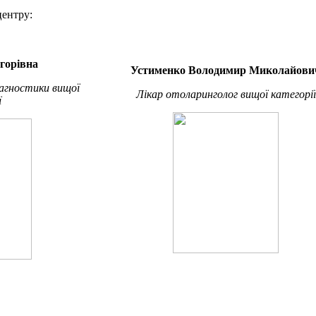
центру:
горівна
Устименко Володимир Миколайови
іагностики вищої
Лікар отоларинголог вищої категорії
ї