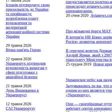
17 липня 2026
предоставляется полетно-
Іспанія підтверджує свою
происходит avianews.com 
прихильність до України
аэронавигации.
та профінансує
20 січня 2020
Avianews.c
розроблення плану
відновлення та
модернізації
Про мільярдні борги МАУ і
аеронавігаційної системи
України
В інтерв'ю НВ Бізнес кері
Росією, розвиток аеропорт
29 травня 2026
Вічна пам'ять Герою
В середині жовтня Державн
Андрій Ярмак, який з 2007
22 травня 2026
транспорту Міністерства і
Украерорух підтвердив
25 грудня 2019
Новое вре
відповідність вимогам у
сфері підготовки з
авіаційної безпеки
Украинское небо: как разд
21 травня 2026
Задумывались ли вы, что об
День Вишиванки в
одним из них является уп
Украерорусі
«Украэрорух».
12 травня 2026
Они — своеобразные путев
САІ Украероруху
работает сектор аэронавиг