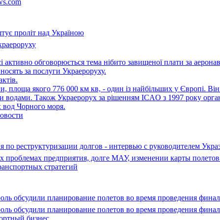
ws.com
штує проліт над Україною
краероруху
 активно обговорюється тема нібито завищеної плати за аеронав
вносять за послуги Украероруху.
актів.
и, площа якого 776 000 км кв, - один із найбільших у Європі. В
и водами. Також Украерорух за рішенням ICAO з 1997 року орган
 вод Чорного моря.
овости
по реструктуризации долгов - интервью с руководителем Укра
 проблемах предприятия, долге МАУ, изменении карты полетов 
ранспортных стратегий
оль обсудили планирование полетов во время проведения фина
оль обсудили планирование полетов во время проведения фина
ортный бизнес