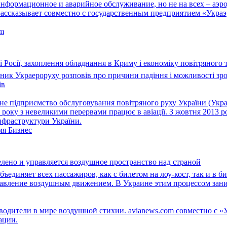
информационное и аварийное обслуживание, но не на всех – аэро
рассказывает совместно с государственным предприятием «Украэ
om
 Росії, захоплення обладнання в Криму і економіку повітряного 
вник Украероруху розповів про причини падіння і можливості зро
ів
е підприємство обслуговування повітряного руху України (Украе
 року з невеликими перервами працює в авіації. З жовтня 2013 ро
нфраструктури України.
мя Бизнес
елено и управляется воздушное пространство над страной
ъединяет всех пассажиров, как с билетом на лоу-кост, так и в би
равление воздушным движением. В Украине этим процессом зан
одители в мире воздушной стихии. avianews.com совместно с «
ации.