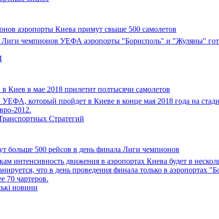
онов аэропорты Киева примут свыше 500 самолетов
 Лиги чемпионов УЕФА аэропорты "Борисполь" и "Жуляны" гото
Ы
в Киев в мае 2018 прилетит полтысячи самолетов
УЕФА, который пройдет в Киеве в конце мая 2018 года на ста
вро-2012.
Транспортных Стратегий
т больше 500 рейсов в день финала Лиги чемпионов
ам интенсивность движения в аэропортах Киева будет в несколь
анируется, что в день проведения финала только в аэропортах "
е 70 чартеров.
ські новини