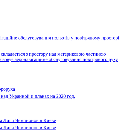
ігаційне обслуговування польотів у повітряному просторі
ін складається з простору над материковою частиною
ізовує аеронавігаційне обслуговування повітряного руху
эроруха
над Украиной и планах на 2020 год.
ла Лиги Чемпионов в Киеве
ла Лиги Чемпионов в Киеве