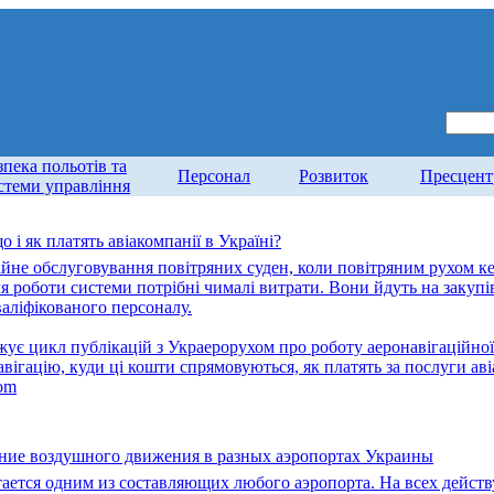
зпека польотів та
Персонал
Розвиток
Пресцент
стеми управління
що і як платять авіакомпанії в Україні?
ційне обслуговування повітряних суден, коли повітряним рухом ке
ля роботи системи потрібні чималі витрати. Вони йдуть на закуп
валіфікованого персоналу.
є цикл публікацій з Украерорухом про роботу аеронавігаційної си
авігацію, куди ці кошти спрямовуються, як платять за послуги аві
om
ние воздушного движения в разных аэропортах Украины
ается одним из составляющих любого аэропорта. На всех дейс