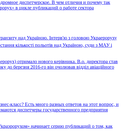
дромное диспетчерское. В чем отличия и почему так
рорух» в цикле публикаций о работе сектора
транзиту над Україною. Інтерв'ю з головою Украероруху
стання кількості польотів над Україною, суди з МАУ і
рорух) отримало нового керівника. В.о. директора став
ку до березня 2016-го він очолював відділ авіаційного
знес-класс? Есть много разных ответов на этот вопрос, и
имаются диспетчеры государственного предприятия
Украэрорухом» начинает серию публикаций о том, как