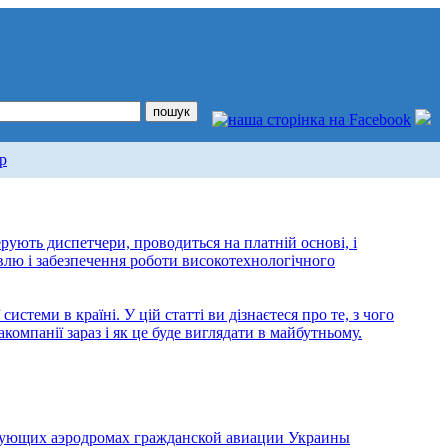
р
рують диспетчери, проводиться на платній основі, і
івлю і забезпечення роботи високотехнологічного
стеми в країні. У цій статті ви дізнаєтеся про те, з чого
акомпанії зараз і як це буде виглядати в майбутньому.
твующих аэродромах гражданской авиации Украины