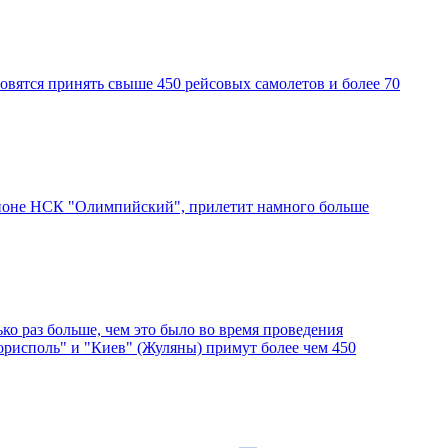
вятся принять свыше 450 рейсовых самолетов и более 70
дионе НСК "Олимпийский", прилетит намного больше
ко раз больше, чем это было во время проведения
Борисполь" и "Киев" (Жуляны) примут более чем 450