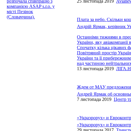
розпочала співпрацю з
25 листопада 2019
Aviane
компанією ASAP s.r.o. у
місті Пезінок
(Словаччина).
Плата за небо. Скільки ко
Андрій Ярмак, керівник У
Останніми тижнями в пресі
України, яку авіакомпанії 
Спочатку кілька цікавих ф
Повітряний простір Україн
України та її прибережним
над частиною нейтральних
13 листопада 2019
ЛІГА.Н
Ждем от МАУ предложения 
Андрей Ярмак об основных
7 листопада 2019
Центр т
«Украэрорух» и Евроконтр
«Украэрорух» и Евроконтр
29 листопада 2017
Трансп