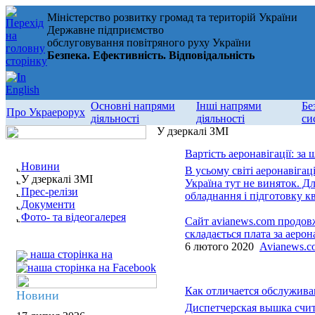
Міністерство розвитку громад та територій України
Державне підприємство
обслуговування повітряного руху України
Безпека. Ефективність. Відповідальність
Основні напрями
Інші напрями
Бе
Про Украерорух
діяльності
діяльності
си
У дзеркалі ЗМІ
Вартість аеронавігації: за 
Новини
В усьому світі аеронавіга
У дзеркалі ЗМІ
Україна тут не виняток. Д
Прес-релізи
обладнання і підготовку к
Документи
Фото- та відеогалерея
Сайт avianews.com продовжу
складається плата за аерон
6 лютого 2020
Avianews.c
наша сторінка на
Как отличается обслужива
Новини
Диспетчерская вышка счит