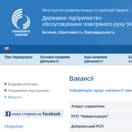
Міністерство розвитку громад та територій України
Державне підприємство
обслуговування повітряного руху Ук
Безпека. Ефективність. Відповідальність
Про Украерорух
Основні напрями
Інші напрями
Б
діяльності
діяльності
с
Вакансії
Кадрова політика
Інформацію щодо наявності вак
Управління персоналом
Вакансії
Апарат управління
наша сторінка на
РСП "Київцентраеро"
Новини
Дніпровський РСП