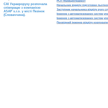
РСП «Київцентраеро»
САІ Украероруху розпочала
Начальник відділу підготовки льотн
співпрацю з компанією
Заступник начальника відділу руху 
ASAP s.r.o. у місті Пезінок
Інженер з автоматизованих систем уп
(Словаччина).
Інженер з автоматизованих систем уп
Провідний інженер відділу корпорати