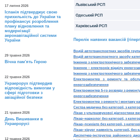
Львівський РСП
17 липня 2026
Іспанія підтверджує свою
Одеський РСП
прихильність до України та
профінансує розроблення
плану відновлення та
Харківський РСП
модернізації
аеронавігаційної системи
Перелік наявних вакансій (гіпер
України
Водій автотранспортних засобів груп
29 травня 2026
Водій автотранспортного засобу катег
Вічна пам'ять Герою
Інженер з електротехнічного забезпе
Інженер – електронік відділу енерго
Інженер з електротехнічного забезпече
22 травня 2026
Електромонтер з ремонту та обслу
Украерорух підтвердив
енергозабезпечення
відповідність вимогам у
Електромонтер 5-го розряду з ремонт
сфері підготовки з
енергозабезпечення
авіаційної безпеки
Електромонтер з ремонту і монтажу к
Cестра медична без категорії, з кате
21 травня 2026
Лікар з ультразвукової діагностики в
День Вишиванки в
Лікар–нарколог без категорії, з кате
Украерорусі
Лікар–психіатр без категорії, з катег
Лікар–хірург наявність категорії, без
Диспетчер-інструктор районного дис
12 травня 2026