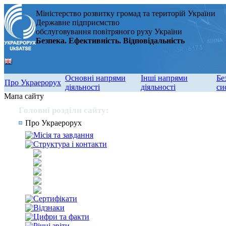
Міністерство розвитку громад та територій України
Державне підприємство
обслуговування повітряного руху України
Безпека. Ефективність. Відповідальність
Основні напрями
Інші напрями
Бе
Про Украерорух
діяльності
діяльності
си
Мапа сайту
Головні розділи сайту:
Про Украерорух
Місія та завдання
Структура і контакти
Сертифікати
Відзнаки
Цифри та факти
Річні звіти