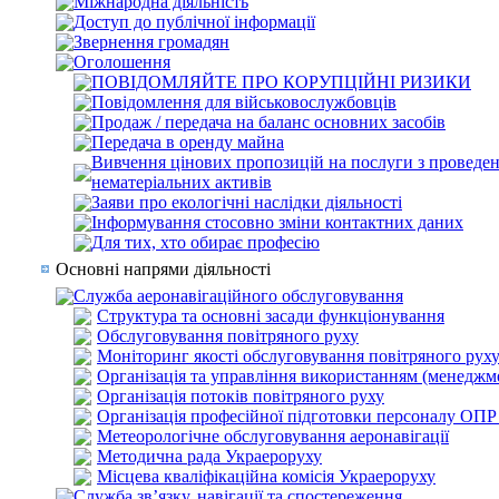
Міжнародна діяльність
Доступ до публічної інформації
Звернення громадян
Оголошення
ПОВІДОМЛЯЙТЕ ПРО КОРУПЦІЙНІ РИЗИКИ
Повідомлення для військовослужбовців
Продаж / передача на баланс основних засобів
Передача в оренду майна
Вивчення цінових пропозицій на послуги з проведенн
нематеріальних активів
Заяви про екологічні наслідки діяльності
Інформування стосовно зміни контактних даних
Для тих, хто обирає професію
Основні напрями діяльності
Служба аеронавігаційного обслуговування
Структура та основні засади функціонування
Обслуговування повітряного руху
Моніторинг якості обслуговування повітряного рух
Організація та управління використанням (менеджм
Організація потоків повітряного руху
Організація професійної підготовки персоналу ОПР
Метеорологічне обслуговування аеронавігації
Методична рада Украероруху
Місцева кваліфікаційна комісія Украероруху
Служба зв’язку, навігації та спостереження