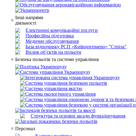
Обслуговування аеронавігаційною інформацією
Украероцентр
Інші напрями
діяльності
Електронні комунікаційні послуги
Професійна підготовка
Медичне обслуговування
База відпочинку РСП «Київцентраеро» "Стріла"
Вплив об’єктів на польоти
Безпека польотів та системи управління
Політика Украероруху
Системи управління Украероруху
Інтегрована система управління Украероруху
Система управління безпекою польотів
Система управління якістю
Система екологічного управління
Система управління охороною здоров’я та безпекою 
Система управління безпекою у системі організації 
Інспекція безпеки польотів та якості
Структура та основні засади функціонування
Загальні показники безпеки польотів
Персонал
Кадрова політика