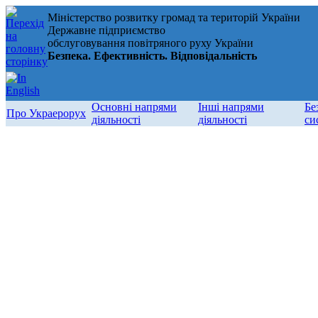
Міністерство розвитку громад та територій України
Державне підприємство
обслуговування повітряного руху України
Безпека. Ефективність. Відповідальність
Основні напрями
Інші напрями
Бе
Про Украерорух
діяльності
діяльності
си