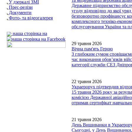
та модернізації аеронавігаці
У дзеркалі ЗМІ
Державне підприємство обслу
Прес-релізи
угоду відповідно до якої уряд 
Документи
безповоротно профінансує ко
Фото- та відеогалерея
комплексного техніко-економ
обслуговування України та пл
наша сторінка на
29 травня 2026
Вічна пам'ять Герою
З глибоким сумом сповіщаємо,
час виконання обов’язків вій
категорії служби СЕЗ Дніп
22 травня 2026
Украерорух підтвердив відпов
15 травня 2026 року за резул
комісією Державної авіаційно
отримав сертифікат навчально
21 травня 2026
День Вишиванки в Украерору
Сьогодні, у День Вишиванки,