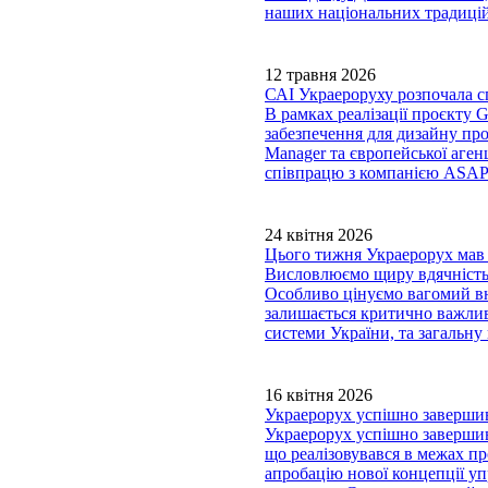
наших національних традицій
12 травня 2026
САІ Украероруху розпочала сп
В рамках реалізації проєкту
забезпечення для дизайну пр
Manager та європейської аген
співпрацю з компанією ASAP s.
24 квітня 2026
Цього тижня Украерорух мав 
Висловлюємо щиру вдячність 
Особливо цінуємо вагомий в
залишається критично важлив
системи України, та загальну
16 квітня 2026
Украерорух успішно завершив 
Украерорух успішно завершив 
що реалізовувався в межах 
апробацію нової концепції уп