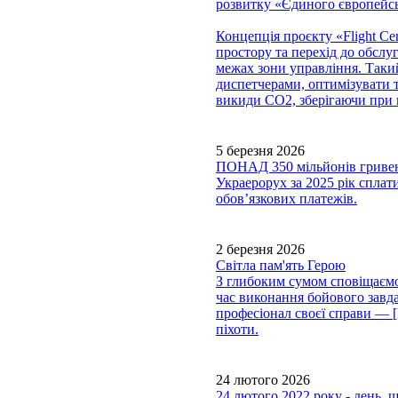
розвитку «Єдиного європейсь
Концепція проєкту «Flight Cen
простору та перехід до обслу
межах зони управління. Таки
диспетчерами, оптимізувати т
викиди CO2, зберігаючи при 
5 березня 2026
ПОНАД 350 мільйонів гри
Украерорух за 2025 рік сплати
обов’язкових платежів.
2 березня 2026
Світла пам'ять Герою
З глибоким сумом сповіщаємо,
час виконання бойового завда
професіонал своєї справи —
піхоти.
24 лютого 2026
24 лютого 2022 року - день, 