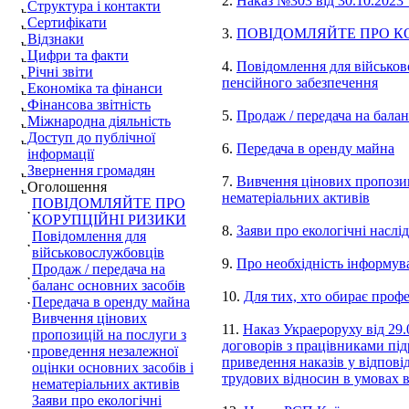
2.
Наказ №303 від 30.10.2023
Структура і контакти
Сертифікати
3.
ПОВІДОМЛЯЙТЕ ПРО К
Відзнаки
Цифри та факти
4.
Повідомлення для військов
Річні звіти
пенсійного забезпечення
Економіка та фінанси
Фінансова звітність
5.
Продаж / передача на балан
Міжнародна діяльність
Доступ до публічної
6.
Передача в оренду майна
інформації
Звернення громадян
7.
Вивчення цінових пропозиц
Оголошення
нематеріальних активів
ПОВІДОМЛЯЙТЕ ПРО
КОРУПЦІЙНІ РИЗИКИ
8.
Заяви про екологічні наслід
Повідомлення для
військовослужбовців
9.
Про необхідність інформув
Продаж / передача на
баланс основних засобів
10.
Для тих, хто обирає проф
Передача в оренду майна
Вивчення цінових
11.
Наказ Украероруху від 29
пропозицій на послуги з
договорів з працівниками під
проведення незалежної
приведення наказів у відпові
оцінки основних засобів і
трудових відносин в умовах в
нематеріальних активів
Заяви про екологічні