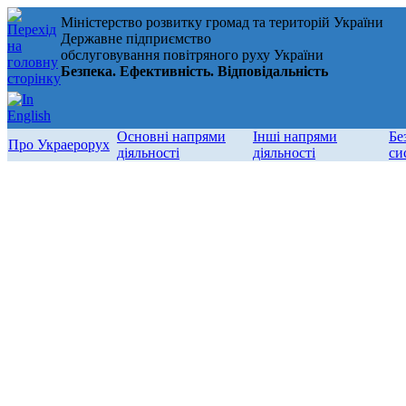
Міністерство розвитку громад та територій України
Державне підприємство
обслуговування повітряного руху України
Безпека. Ефективність. Відповідальність
Основні напрями
Інші напрями
Бе
Про Украерорух
діяльності
діяльності
си