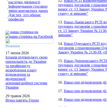
12.
Наказ РСП Київцентраеро 
наслідки діяльності
трудових договорів з працівн
Інформування стосовно
вимог ст. 13 Закону України
зміни контактних даних
стану» зі змінами"
Для тих, хто обирає
професію
13.
Наказ Львівського РСП ві
трудових договорів з працівн
ст. 13 Закону України № 2136
наша сторінка на
змінами"
14.
Наказ Одеського РСП від 
Новини
договорів з працівниками Оде
Закону України № 2136-IX «П
17 липня 2026
Іспанія підтверджує свою
15.
Наказ Дніпровського РСП 
прихильність до України
трудових договорів з працівн
та профінансує
вимог ст. 13 Закону України
розроблення плану
стану» зі змінами"
відновлення та
модернізації
16.
Наказ про відновлення ді
аеронавігаційної системи
України
17.
Наказ про відновлення дії
29 травня 2026
18.
Наказ про відновлення ді
Вічна пам'ять Герою