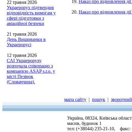
19.
Наказ про відновлення ді
22 травня 2026
Украерорух підтвердив
20.
Наказ про відновлення ді
відповідність вимогам у
сфері підготовки з
авіаційної безпеки
21 травня 2026
День Вишиванки в
Украерорусі
12 травня 2026
САІ Украероруху
розпочала співпрацю з
компанією ASAP s.r.o. у
місті Пезінок
(Словаччина).
мапа сайту
|
пошук
|
зворотний 
Україна, 08324, Київська облас
масив, будинок 1
тел: (+38044) 235-21-10, факс: